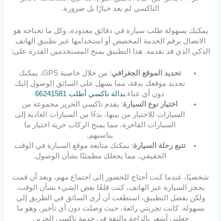
التاكسي لم يعد خيارًا بل ضرورة.
يمكنك بسهولة طلب سيارة في دقائق معدودة، وكل ما تحتاجه هو
الاتصال برقم الخدمة المخصص أو استخدامها عبر تطبيق الهاتف
الذكي الذي قد نقدمه. هذا التطبيق يمنح المستخدمين القدرة على:
تحديد الموقع الجغرافي
: من خلال خاصية GPS، يمكنك
تحديد موقعك بدقة، مما يسهل على السائق الوصول إليك
دون أي عناء.
بدالة تاكسي أطلب 66241581
اختيار نوع السيارة
: يقدم تاكسي الحرير مجموعة من
السيارات للاختيار من بينها، بدءًا من السيارات العادية إلى
السيارات الفاخرة، مما يمنح الركاب حرية اختيار ما
يناسبهم.
تتبع رحلة السيارة
: يمكنك متابعة موقع السيارة في الوقت
الحقيقي، مما يجعلك مطمئنًا بشأن الوصول.
شخصيًا، عندما كنت أحتاج للحضور إلى اجتماع مهم، وبعد أن قمت
بحجز السيارة عبر الهاتف، كنت قلقًا بعض الشيء بشأن الوقت.
ولكن بفضل التطبيق، استطعت أن أرى السائق في الطريق إلي
بسهولة. كانت تجربتي رائعة، حيث وصلت دون أي تأخير، وهو ما
جعلني أشعر بالراحة والثقة في خدمة تاكسي الحرير.