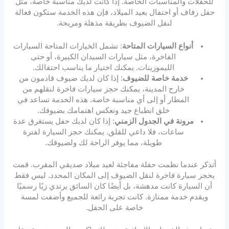
للحفلات والمناسبات الخاصة. إذا كانت لديك مناسبة خاصة، مثل
حفل زفاف أو احتفال بعيد الميلاد، فإن هذه الخدمة ستكون فعالة
لنقل الضيوف بطريقة مذهلة ومريحة.
أنواع السيارات المتاحة
: تشمل الخيارات المتاحة السيارات
الفاخرة، مثل سيارات السيدان الكبيرة، أو حتى
الليموزينات. يمكنك اختيار ما يناسب احتفالك.
خدمة خاصة للضيوف
: إذا كان لديك ضيوف قادمون من
خارج المدينة، يمكنك حجز سيارات فاخرة لنقلهم من
المطار أو إلى أي مناسبة خاصة. هذه الخدمة تساعد في
خلق انطباع جيد وتعكس اهتمامك بضيوفك.
مرونة في الجدول الزمني
: إذا كان لديك حفل يستغرق عدة
ساعات، فلا داعي للقلق. يمكنك حجز السيارة لفترة
طويلة، مما يوفر الراحة لك ولضيوفك.
أتذكر عندما نظمت حفلة مفاجئة لعيد ميلاد صديقي المقرب. قمت
بحجز سيارة فاخرة لنقل الضيوف إلى المكان المحدد. ليس فقط
أن السيارة كانت مدهشة، بل أيضًا كان السائق يرتدي زيًا رسميًا
ويقدم خدمة ممتازة. كانت تجربة رائعة للجميع وأضفت لمسة
خاصة على الحفل.