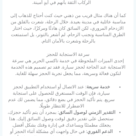
الركاب الثقة بأنهم في أيدٍ أمينة.
كما أن هناك مثال قريب من ذهني حيث كنت أحتاج للذهاب إلى
مناسبة عائلية في مدينة بعيدة. خلال الرحلة، شعرت بالقلق من
الازدحام المروري، لكن السائق كان هادئًا ومركزًا، حيث اختار
الطرق المناسبة وتجنب الزحام. لم أشعر بالتوتر، بل استمتعت
بالرحلة وشعرت بالأمان التام.
سرعة الاستجابة للحجز
إحدى الميزات الملحوظة في خدمة تاكسي الحرير هي سرعة
الاستجابة عند الحاجة لحجز سيارة. فقد تم تصميم هذه الخدمة
لتكون فعالة وسريعة، مما يجعل تجربة الحجز سهلة للغاية.
خدمة سريعة
: عند الاتصال أو استخدام التطبيق لحجز
سيارة، فإن الوقت المستغرق للحصول على استجابة
سريع. يتم تأكيد الحجز في بضع دقائق، مما يضمن لك عدم
الاضطرار للانتظار طويلًا.
التقدير الزمني لوصول السائق
: بمجرد أن يتم تأكيد حجزك،
ستحصل على تقدير دقيق لوقت وصول السائق إليك. هذا
يجعلك مطمئنًا ويساعدك في إدارة وقتك بشكل أفضل.
الدعم الفوري
: في حال واجهت أي مشكلة أثناء الحجز أو