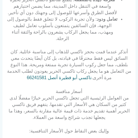
واسعة في التنقل داخل المدينة، مما يضمن اختيارهم
لأفضل الطرق وأسرعها للوصول إلى وجهتك دون أي تأخير.
تعامل ودود
: ولأن تجربة الركوب لا تتعلق فقط بالوصول إلى
الوجهة، فإن السائقين يتمتعون بأسلوب تعامل لطيف
ومهذب، مما يجعل الركاب يشعرون بالراحة والثقة أثناء
الرحلة.
أتذكر عندما قمت بحجز تاكسي للذهاب إلى مناسبة عائلية. كان
السائق ليس فقط محترفًا في قيادته، بل كان أيضًا يتحدث معي
بلطف، مما جعل ركوب السيارة تجربة ممتعة ومريحة. هذا النوع
من التعامل هو ما يجعل ركاب تاكسي الحرير يعودون لطلب الخدمة
مرة أخرى.
تاكسي أبو فطيرة أتصل 66241581
أسعار منافسة
من العوامل الرئيسية التي تجعل تاكسي الحرير خيارًا مفضلًا لدى
كثير من السكان هي الأسعار التي تقدمها. يتفهم فريق تاكسي
الحرير أهمية تقديم خدمة ذات قيمة عالية مقارنة بالسعر، وهذا ما
يجعلها تجذب شرائح واسعة من العملاء.
وإليك بعض النقاط حول الأسعار التنافسية: