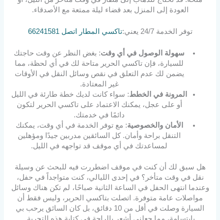
العودة إلى المنزل بعد قضاء ليلة ممتعة مع الأصدقاء.
توفر الخدمة 24/7 يعني:
تاكسي المطار اتصل 66241581
سهولة الوصول في أي وقت
: بغض النظر عن وقت حاجتك
للسيارة، فإن تاكسي الحرير متاحة لك في أي لحظة، مما
يضمن لك عدم التعلق في نقص وسائل النقل في الأوقات
غير المعتادة.
المرونة في الخطط
: سواء كانت لديك خطة طارئة في الليل
أو على عجل، يمكنك الاعتماد على تاكسي الحرير لتكون
دائمًا في خدمتك.
الأمان والخصوصية
: مع توفر الخدمة في أي وقت، يمكنك
التنقل براحة وأمان. كل السائقين مدربين جيدًا ومؤهلين
لمساعدتك في أي موقف قد تواجهه في الليل.
هل سبق لك أن كنت في موقف اضطررت فيه للبحث عن وسيلة
نقل في وقت متأخر؟ في إحدى الليالي، كنت متواجداً في حفل،
وعندما انتهى الحفل في الساعة الثانية صباحًا، لم تكن هناك وسائل
مواصلات عامة متوفرة. اتصلت بتاكسي الحرير، وليس فقط أن
السيارة وصلت في أقل من 10 دقائق، بل كان السائق يرحب بي
بابتسامة، مما جعلني أشعر بالراحة في كتابة هذه التجربة.