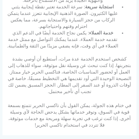
والتهوية الجيدة يزيد من الاستمتاع بالرحلة.
استجابة سريعة
: سرعة الخدمة تعتبر نقطة إيجابية يثني
عليها الكثيرون. الصورة الذهنية الإيجابية تتعزز عندما يتمكن
الركاب من حجز السيارة والاستجابة بسرعة، مما يعكس
احترام وقتهم واحتياجاتهم.
خدمة العملاء
: يكمن نجاح الخدمة أيضًا في الدعم الذي
تقدمه خدمة العملاء. عندما يمكنك التواصل مع ممثل خدمة
العملاء في أي وقت، فإنه يضفي مزيدًا من الثقة والطمأنينة.
كشخص استخدم الخدمة عدة مرات، أستطيع أن أوصي بشدة
بتجربتها. إذا كنت تبحث عن وسيلة نقل موثوقة، سواء للذهاب إلى
العمل أو لحضور المناسبات الخاصة، فتاكسي الحرير خيار ممتاز.
النصيحة الوحيدة التي أود تقديمها هي التخطيط مسبقًا، خاصة في
أوقات الذروة أو عند السفر إلى المطار. الحجز المسبق يضمن لك
تجنب أي تأخير محتمل.
في ختام هذه الجولة، يمكن القول بأن تاكسي الحرير تتمتع بسمعة
قوية في السوق، وتوفر خدماتها بشكل يدحض الحاجة لأي وسيلة
أخرى. إذا كنت ترغب في تجربة سهلة ومريحة مع خدمات موثوقة،
فلا تتردد في استخدام تاكسي الحرير!