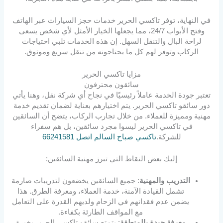
في النهاية، توفر تاكسي الحرير خدمات حجز السيارات عبر الهاتف
وفتح الأبواب 24/7، مما يجعلها الخيار الأمثل لأي شخص يسعى
لراحة البال والتنقل السهل. إن هذه الخدمات تلبي احتياجات
الركاب وتوفر لهم كل ما يحتاجونه من تنقل سريع وموثوق.
مزايا تاكسي الحرير
سائقون محترفون
تعتبر جودة الخدمة عاملاً رئيسيًا في نجاح أي شركة نقل، وهنا يأتي
دور سائقو تاكسي الحرير. يتم اختيارهم بعناية لضمان تقديم خدمة
مهنية ومميزة للعملاء. من خلال تجارب الركاب، يتضح أن السائقين
في تاكسي الحرير ليسوا مجرد سائقين، بل هم سفراء
للشركة.
تاكسي صباح السالم اتصل 66241581
إليك بعض النقاط التي تبرز مهنية السائقين:
التدريب والمهنية
: جميع السائقين يخضعون لتدريبات صارمة
تشمل القيادة الآمنة، خدمة العملاء، ومعرفة الطرق. هذا
يضمن عدم فقدانهم في الزحام ولديهم القدرة على التعامل
مع المواقف الطارئة بكفاءة.
معرفة جيدة بالمنطقة
: يتمتع سائقو تاكسي الحرير بخبرة