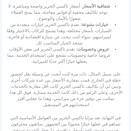
شفافية الأسعار
: أسعار تاكسي الحرير واضحة ومباشرة. لا
توجد تكاليف مخفية أو فواتير مفاجئة، مما يمنح العملاء
شعورًا بالأمان والوضوح.
خيارات متنوعة
: تقدم تاكسي الحرير خيارات متعددة من
السيارات بأسعار مختلفة، وهذا يسمح للركاب بالاختيار وفقًا
لميزانيتهم. سواء كنت تبحث عن سيارة اقتصادية أو فاخرة،
ستجد الخيار المناسب لك.
عروض وخصومات
: تقدم تاكسي الحرير في بعض الأوقات
عروضاً خاصة وخصومات تشجع على استخدام الخدمة، مما
يجعلها خيارًا أكثر جذبًا للميزانية.
على سبيل المثال، ذات مرة كنت أبحث عن وسيلة نقل لحضور
حفلة في الخارج. قمت بمقارنة الأسعار بين عدة شركات أخرى
وتبين لي أن تكاليف تاكسي الحرير كانت أقل مقارنة بالخدمات
الأخرى، وعلى الرغم من ذلك كانت الخدمة ممتازة. فوق كل هذا،
تمكنت من توفير جزء من ميزانيتي، وهذا ما جعلني أقرر
استخدامهم في المستقبل.
في النهاية، تعد مزايا تاكسي الحرير من العوامل الأساسية التي
تساهم في جعلها خيارًا محبوبًا بين الجمهور. سائقون محترفون
يقدمون خدمة رائعة بأسعار منافسة، ما يجعل الخدمة تستحق