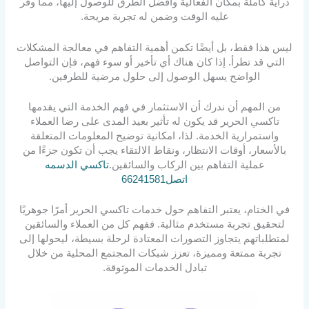
دراية كاملة بمكان الفعالية وأفضل الطرق للوصول إليها، مما وفر
عليه الوقت وضمن له تجربة مريحة.
ليس هذا فقط، بل أيضًا تكمن أهمية التفاهم في معالجة المشكلات
التي قد تطرأ. إذا كان هناك أي تأخير أو سوء فهم، فإن التواصل
الواضح يسهل الوصول إلى حلول مرضية للطرفين.
من المهم أن ندرك أن الاستثمار في فهم الخدمة التي يقدمها
تاكسي الحرير قد يكون له تأثير بعيد المدى على رضا العملاء
واستمرارية الخدمة. لذا، امكانية توضيح المعلومات المتعلقة
بالأسعار، أوقات الانتظار، ونقاط الالتقاء يجب أن تكون جزءًا من
عملية التفاهم بين الركاب والسائقين.
تاكسي الدسمه
اتصل66241581
في الختام، يعتبر التفاهم حول خدمات تاكسي الحرير أمرًا جوهريًا
لتحقيق تجربة مستخدم مثالية. ففهم كل من العملاء والسائقين
لمتطلباتهم يتجاوز التصورات المعتادة لرحلة بسيطة، ليحولها إلى
تجربة ممتعة ومميزة، تعزز شبكات المجتمع المحلية من خلال
تبادل الخدمات الموثوقة.