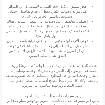
حجز مسبق
: يمكنك حجز السيارة لاستقبالك من المطار
قبل موعد وصولك. يكفي فقط أن تقدم تفاصيل رحلتك،
وسيتكفل تاكسي الحرير بكل شيء.
استقبال مخصص
: عند وصولك إلى المطار، سيكون هناك
سائق ينتظرك في الاستقبال، يحمل لافتة باسمك. هذه
الخدمة تضيف لمسة من الاحترام والتقدير، وتجعل الوصول
أسهل وأقل توترًا.
تجنب الازدحام
: سيكون السائق على دراية بأنسب الطرق
للوصول من المطار إلى وجهتك، مما يساعدك في تجنب
الزحام المروري. هذا يتيح لك الاستمتاع برحلتك بدلاً من
القلق بشأن خطط السفر.
شخصيًا، عندما عدت من رحلة عمل طويلة، كنت مرهقًا وأرغب
فقط في الوصول إلى المنزل والاسترخاء. وعندما وصلت إلى
المطار، وجدت السائق في انتظاري بابتسامة. كانت السيارة نظيفة
ومريحة، وكان كل شيء يبدأ ليصبح أفضل. لم أضطر للقلق بشأن
كيفية التنقل، وتوجهت مباشرة إلى منزلي.
توفير سيارات فاخرة للحفلات والمناسبات
جانب آخر مميز في خدمات تاكسي الحرير هو توفير سيارات فاخرة