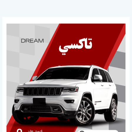
خطي
لى
لمحتوى