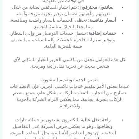
في أوقات غير تقليدية.
سائقون محترفون
: يتم اختيار السائقين بعناية من خلال
تدريبهم وتأهيلهم لضمان توفير تجربة مريحة وآمنة.
أسعار منافسة
: تحظى الخدمات بأسعار واضحة ومنافسة،
مما يجعلها خيارًا مناسبًا للجميع.
خدمات إضافية
: تشمل خدمات التوصيل من وإلى المطار،
وتوفير سيارات فاخرة للحفلات والمناسبات، مما يضيف
قيمة للتجربة العامة.
كل هذه العوامل تجعل من تاكسي الحرير الخيار المثالي لأي
شخص يبحث عن تجربة نقل رائعة ومريحة.
تقييم الخدمة وتقديم المشورة
عندما يتعلق الأمر بتقييم خدمات تاكسي الحرير، فإن الانطباعات
تتمازج بين التجارب الفعلية للركاب. بشكل عام، يتمتع معظم
الركاب بتجربة إيجابية، مما يعكس التزام الشركة بالجودة
والاحترافية.
راحة تنقل عالية
: الكثيرون يشيدون براحة السيارات
ونظافتها، وهو ما يعكس حرص الشركة على التفاصيل
الدقيقة. إن توفر العناصر الأساسية مثل المقاعد المريحة