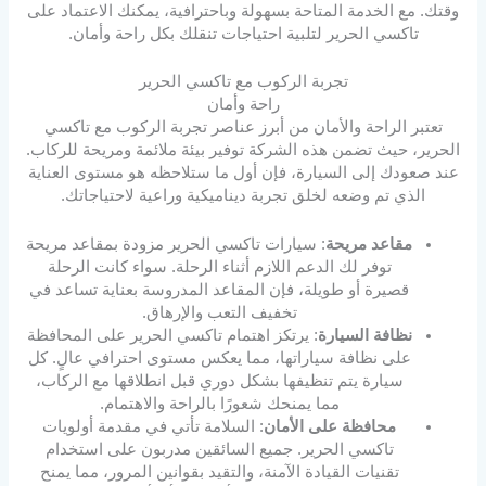
وقتك. مع الخدمة المتاحة بسهولة وباحترافية، يمكنك الاعتماد على
تاكسي الحرير لتلبية احتياجات تنقلك بكل راحة وأمان.
تجربة الركوب مع تاكسي الحرير
راحة وأمان
تعتبر الراحة والأمان من أبرز عناصر تجربة الركوب مع تاكسي
الحرير، حيث تضمن هذه الشركة توفير بيئة ملائمة ومريحة للركاب.
عند صعودك إلى السيارة، فإن أول ما ستلاحظه هو مستوى العناية
الذي تم وضعه لخلق تجربة ديناميكية وراعية لاحتياجاتك.
مقاعد مريحة
: سيارات تاكسي الحرير مزودة بمقاعد مريحة
توفر لك الدعم اللازم أثناء الرحلة. سواء كانت الرحلة
قصيرة أو طويلة، فإن المقاعد المدروسة بعناية تساعد في
تخفيف التعب والإرهاق.
نظافة السيارة
: يرتكز اهتمام تاكسي الحرير على المحافظة
على نظافة سياراتها، مما يعكس مستوى احترافي عالٍ. كل
سيارة يتم تنظيفها بشكل دوري قبل انطلاقها مع الركاب،
مما يمنحك شعورًا بالراحة والاهتمام.
محافظة على الأمان
: السلامة تأتي في مقدمة أولويات
تاكسي الحرير. جميع السائقين مدربون على استخدام
تقنيات القيادة الآمنة، والتقيد بقوانين المرور، مما يمنح