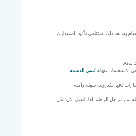
كنك فقط الاتصال بالرقم 66241581، وهذا كل ما عليك القيام به. بعد ذلك، ستتلقى تأكيدًا لمشوارك،
 بدقة.
ي الاستفسار عنها.
تاكسي الدسمه
رات دفع إلكترونية سهلة وآمنة.
 من مراحل الرحلة. لذا، اتصل الآن على