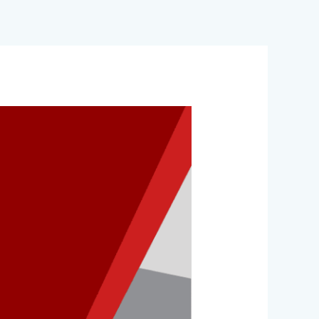
خطي
لى
لمحتوى