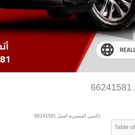
6
تاكسي القيصرية اتصل 66241581
Table o