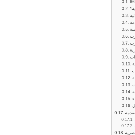
ة؟
ية
مة
بة
رب
رب
ية
ات
ة
ب
ة
ت
ة
ء
ل
قدمة
صرية