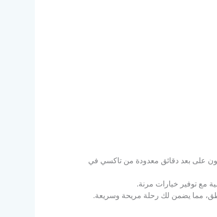
ول على سيارة، فبمجرد الاتصال بالرقم 66241581 ستكون على بعد دقائق معدودة من تاكسي في
ة مع توفير خيارات مرنة.
اطق، مما يضمن لك رحلة مريحة وسريعة.