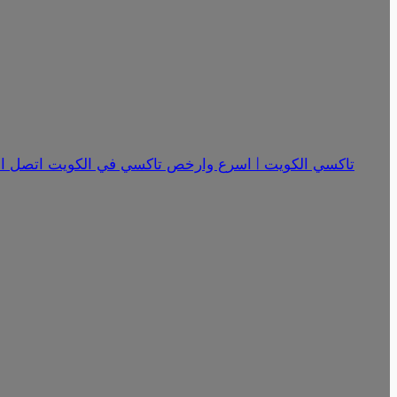
تاكسي الكويت | اسرع وارخص تاكسي في الكويت اتصل الان 18341