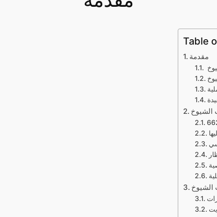
مقدمة
Table o
مقدمة
وخ
وخ
لية
دة
 الشيوخ
ظار
ية
ية
الشيوخ
رات
يت