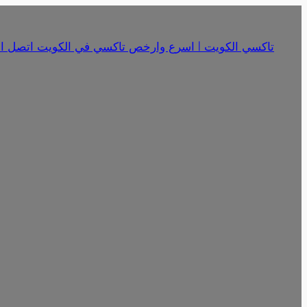
تخطى
إلى
تاكسي الكويت | اسرع وارخص تاكسي في الكويت اتصل الان 18341
المحتوى