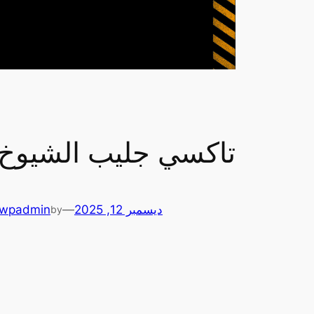
تاكسي جليب الشيوخ أطلب 
ديسمبر 12, 2025
—
wpadmin
by