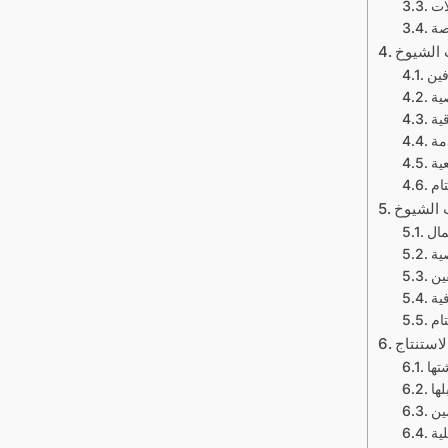
ات
صة
 الشيوخ
فين
ية
قية
مة
عية
ام
 الشيوخ
مال
ية
ين
ية
ام
لاستنتاج
تها
ها
ين
ية