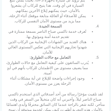
يتم تزويد كل سيارة بأجهزة GPS، بحيث يمكن تتبع
السيارة في أي وقت. هذا يتيح للركاب أن يشعروا
بالأمان، حيث يمكنهم إبلاغ الآخرين بمكانهم.
يمكن للأصدقاء أو العائلة متابعة موقعك أثناء الرحلة،
مما يزيد من مستوى الأمان النفسي للركاب.
السمعة الجيدة
:
تُعرف خدمة تاكسي صباح الناصر بسمعة ممتازة في
تقديم خدمة آمنة وموثوق بها.
هناك العديد من الشهادات الإيجابية من الركاب الذين
شهدوا تجاربهم الإيجابية التي تعكس المستوى العالي
للأمان.
التعامل مع حالات الطوارئ
:
يُدرب السائقون على كيفية التعامل مع حالات الطوارئ،
مما يضيف مستوى من الاطمئنان للركاب بأنهم في أيدٍ
أمينة.
وجود إجراءات واضحة للإبلاغ عن أية مشكلات أثناء
الرحلة يعزز من مستوى الأمان.
لقد تلقيت مؤخرًا رسالة من أحد أصدقائي الذي استخدم تاكسي
صباح الناصر ليلاً، وأخبرني أنه كان متخيلاً من السفر في وقت
متأخر، لكنه شعر بالراحة عندما كان السائق محترفًا وأبدى اهتمامًا
بالأمان. هذه التجربة أظهرت كيف يمكن لخدمة موثوقة أن تمنح