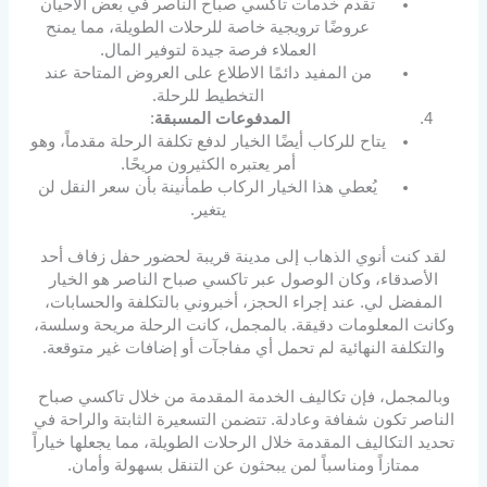
تقدم خدمات تاكسي صباح الناصر في بعض الأحيان
عروضًا ترويجية خاصة للرحلات الطويلة، مما يمنح
العملاء فرصة جيدة لتوفير المال.
من المفيد دائمًا الاطلاع على العروض المتاحة عند
التخطيط للرحلة.
المدفوعات المسبقة
:
يتاح للركاب أيضًا الخيار لدفع تكلفة الرحلة مقدماً، وهو
أمر يعتبره الكثيرون مريحًا.
يُعطي هذا الخيار الركاب طمأنينة بأن سعر النقل لن
يتغير.
لقد كنت أنوي الذهاب إلى مدينة قريبة لحضور حفل زفاف أحد
الأصدقاء، وكان الوصول عبر تاكسي صباح الناصر هو الخيار
المفضل لي. عند إجراء الحجز، أخبروني بالتكلفة والحسابات،
وكانت المعلومات دقيقة. بالمجمل، كانت الرحلة مريحة وسلسة،
والتكلفة النهائية لم تحمل أي مفاجآت أو إضافات غير متوقعة.
وبالمجمل، فإن تكاليف الخدمة المقدمة من خلال تاكسي صباح
الناصر تكون شفافة وعادلة. تتضمن التسعيرة الثابتة والراحة في
تحديد التكاليف المقدمة خلال الرحلات الطويلة، مما يجعلها خياراً
ممتازاً ومناسباً لمن يبحثون عن التنقل بسهولة وأمان.