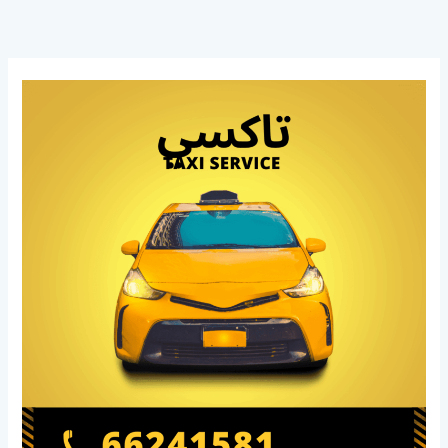
خطي
لى
لمحتوى