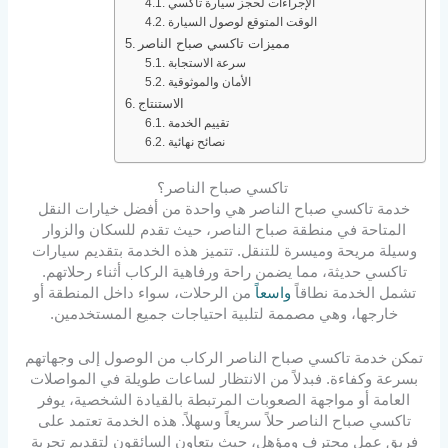
الإجراءات لحجز سيارة تاكسي
الوقت المتوقع لوصول السيارة
مميزات تاكسي صباح الناصر
سرعة الاستجابة
الأمان والموثوقية
الاستنتاج
تقييم الخدمة
نصائح نهائية
تاكسي صباح الناصر؟
خدمة تاكسي صباح الناصر هي واحدة من أفضل خيارات النقل
المتاحة في منطقة صباح الناصر، حيث تقدم للسكان والزوار
وسيلة مريحة وميسرة للتنقل. تتميز هذه الخدمة بتقديم سيارات
تاكسي حديثة، مما يضمن راحة ورفاهية الركاب أثناء رحلاتهم.
تشمل الخدمة نطاقاً
واسعاً
من الرحلات، سواء داخل المنطقة أو
خارجها، وهي مصممة لتلبية احتياجات جميع المستخدمين.
تمكن خدمة تاكسي صباح الناصر الركاب من الوصول إلى وجهاتهم
بسرعة وكفاءة. فبدلاً من الانتظار لساعات طويلة في المواصلات
العامة أو مواجهة الصعوبات المرتبطة بالقيادة الشخصية، يوفر
تاكسي صباح الناصر حلاً سريعاً وسهلاً. هذه الخدمة تعتمد على
فريق عمل محترف ومؤهل، حيث يتعاون السائقون لتقديم تجربة