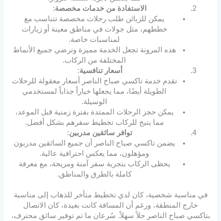
الاستفادة من خدمات مخصصة
:
يمكن للزبائن طلب رحلات مخصصة تتناسب مع
خططهم، مثل جولات في مناطق معينة أو زيارات
لمناسبات خاصة.
هذه المرونة تجعل الخدمة مميزة وترضي جميع الأنماط
المختلفة من الركاب.
أسعار تنافسية
:
تقدم خدمة تاكسي صباح الناصر أسعار معقولة للرحلات
الطويلة أيضًا، مما يجعلها خياراً جذاباً لمستخدمي
الوسيلة.
يمكن حجز الرحلات الممتدة بفترة زمنية قبل الموعد،
مما يتيح للركاب تخطيط سفرهم بشكل أفضل.
توافر سائقين مدربين
:
يضمن تاكسي صباح الناصر أن جميع السائقين مدربون
ومؤهلون، مما يعكس احترافية عالية.
يحظى الركاب بتجربة سفر آمنة ومريحة، مع معرفة
كاملة بالطرق والمناطق.
في مناسبة شخصية، كان لدي تخطيط متأخر للذهاب إلى مناسبة
خارج المنطقة، ورغم أن المسافة كانت بعيدة، كان الاتصال
بتاكسي صباح الناصر حلاً سهلاً. سُرعان ما تم توفير سائق محترف،