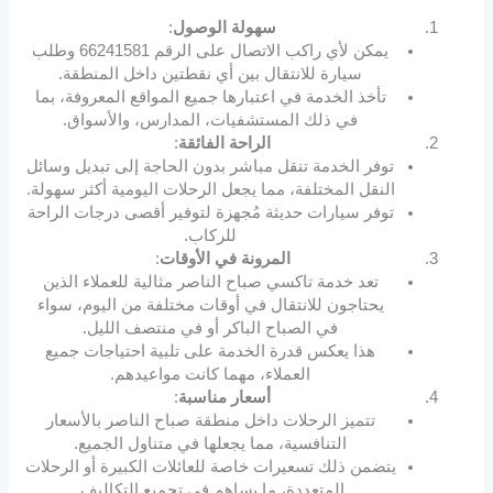
سهولة الوصول
:
يمكن لأي راكب الاتصال على الرقم 66241581 وطلب
سيارة للانتقال بين أي نقطتين داخل المنطقة.
تأخذ الخدمة في اعتبارها جميع المواقع المعروفة، بما
في ذلك المستشفيات، المدارس، والأسواق.
الراحة الفائقة
:
توفر الخدمة تنقل مباشر بدون الحاجة إلى تبديل وسائل
النقل المختلفة، مما يجعل الرحلات اليومية أكثر سهولة.
توفر سيارات حديثة مُجهزة لتوفير أقصى درجات الراحة
للركاب.
المرونة في الأوقات
:
تعد خدمة تاكسي صباح الناصر مثالية للعملاء الذين
يحتاجون للانتقال في أوقات مختلفة من اليوم، سواء
في الصباح الباكر أو في منتصف الليل.
هذا يعكس قدرة الخدمة على تلبية احتياجات جميع
العملاء، مهما كانت مواعيدهم.
أسعار مناسبة
:
تتميز الرحلات داخل منطقة صباح الناصر بالأسعار
التنافسية، مما يجعلها في متناول الجميع.
يتضمن ذلك تسعيرات خاصة للعائلات الكبيرة أو الرحلات
المتعددة، ما يساهم في تجميع التكاليف.