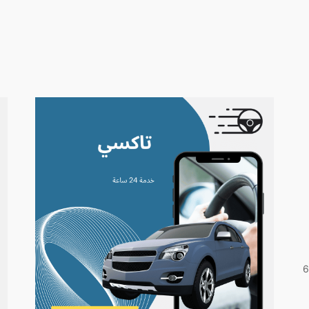
6624158