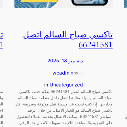
تاكسي صباح السالم اتصل
ت
1
66241581
ديسمبر 18, 2025
wpadmin
—
by
in
Uncategorized
تاكسي صباح السالم اتصل 66241581 تقدّم خدمة تاكسي
مق
صباح السالم وسيلة مثالية للتنقل داخل منطقة صباح السالم
وا
وخارجها. إذا كنت تبحث عن وسيلة نقل موثوقة وسريعة، فإن
ال
تاكسي صباح السالم هو الخيار الأمثل. من خلال الرقم
اح
و
المباشر 66241581، يمكنك الاتصال بخدمة العملاء للحصول
ال
على التوجيه والمساعدة اللازمة. سهولة الاتصال هذا الرقم
ال