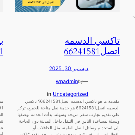
ب
تاكسي الدسمه
ب
اتصل66241581
1
ديسمبر 30, 2025
wpadmin
—
by
in
Uncategorized
مقدمة ما هو تاكسي الدسمه اتصل66241581؟ تاكسي
الدسمه اتصل66241581 هو خدمة نقل متاحة للجميع، تركز
على تقديم تجارب سفر مريحة وسهلة. بدأت الخدمة بوصفها
ال
وسيلة لمساعدة الناس في التنقل داخل المدينة دون الحاجة
تت
إلى استخدام وسائل النقل العامة، مثل الحافلات أو
عن
القطارات، التي قد تكون مزدحمة وغير مريحة. تقدم “تاكسي
أط