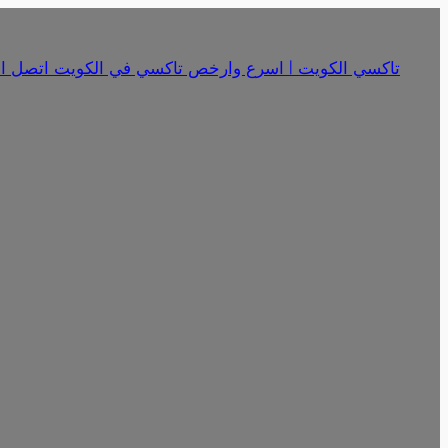
تخطى
إلى
تاكسي الكويت | اسرع وارخص تاكسي في الكويت اتصل الان 18341
المحتوى