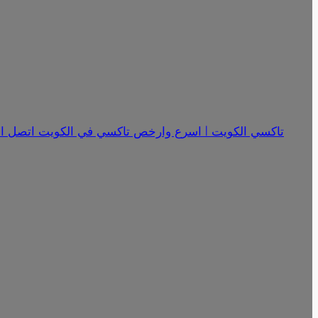
تاكسي الكويت | اسرع وارخص تاكسي في الكويت اتصل الان 18341