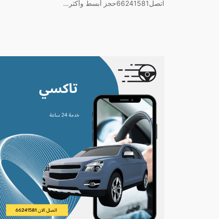
اتصل66241581حجز أبسط وأكثر…