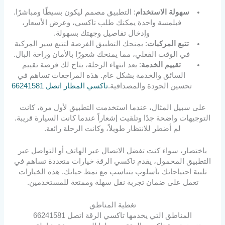
سهولة الاستخدام
: التطبيق مصمم ليكون بسيطًا ومباشرًا.
فبلمسة واحدة يمكنك طلب تاكسي، وعرض الأسعار،
وإدخال تفاصيل وجهتك بسهولة.
تتبع المركبات
: يمنحك التطبيق الفرصة لتتبع سير المركبة
في الوقت الفعلي، مما يمنحك شعورًا بالأمان وراحة البال.
تقييم الخدمة
: بعد انتهاء الرحلة، يتاح لك فرصة تقييم
السائق والخدمة بشكل عام. هذه المراجعات تساهم في
تحسين الجودة والمصداقية.
تاكسي المطار اتصل 66241581
على سبيل المثال، عندما استخدمت التطبيق لأول مرة، كانت
التوجيهات واضحة جدًا وتلقيت إشعاراً عندما كانت السيارة قريبة.
لم أضطر للانتظار طويلاً، وكانت الرحلة رائعة.
باختصار، سواء كنت تفضل الاتصال عبر الهاتف أو التواصل عبر
التطبيق المحمول، يقدم تاكسي الرقة خيارات متعددة تساهم في
تلبية احتياجاتك بأسلوب يتناسب مع نمط حياتك. هذه الخيارات
تعمل على ضمان تجربة نقل سهلة وممتعة للمستخدمين.
تغطية المناطق
المناطق التي يخدمها تاكسي الرقة اتصل 66241581