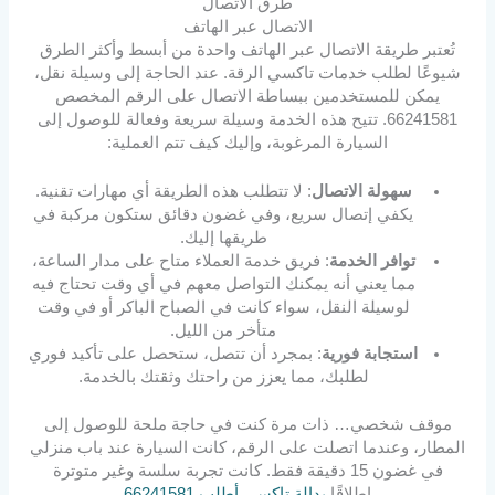
طرق الاتصال
الاتصال عبر الهاتف
تُعتبر طريقة الاتصال عبر الهاتف واحدة من أبسط وأكثر الطرق
شيوعًا لطلب خدمات تاكسي الرقة. عند الحاجة إلى وسيلة نقل،
يمكن للمستخدمين ببساطة الاتصال على الرقم المخصص
66241581. تتيح هذه الخدمة وسيلة سريعة وفعالة للوصول إلى
السيارة المرغوبة، وإليك كيف تتم العملية:
سهولة الاتصال
: لا تتطلب هذه الطريقة أي مهارات تقنية.
يكفي إتصال سريع، وفي غضون دقائق ستكون مركبة في
طريقها إليك.
توافر الخدمة
: فريق خدمة العملاء متاح على مدار الساعة،
مما يعني أنه يمكنك التواصل معهم في أي وقت تحتاج فيه
لوسيلة النقل، سواء كانت في الصباح الباكر أو في وقت
متأخر من الليل.
استجابة فورية
: بمجرد أن تتصل، ستحصل على تأكيد فوري
لطلبك، مما يعزز من راحتك وثقتك بالخدمة.
موقف شخصي… ذات مرة كنت في حاجة ملحة للوصول إلى
المطار، وعندما اتصلت على الرقم، كانت السيارة عند باب منزلي
في غضون 15 دقيقة فقط. كانت تجربة سلسة وغير متوترة
إطلاقًا.
بدالة تاكسي أطلب 66241581