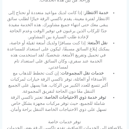
خدمة الانتظار
: إذا كانت لديك مواعيد متعددة أو تحتاج إلى
الانتظار لفترة معينة، يقدم تاكسي الرقة خيارًا لطلب سائق
يبقى معك حتى انتهاء جميع مشاويرك. هذه الخدمة مفيدة
جدًا للركاب الذين يرغبون في توفير الوقت وعدم الحاجة
لإعادة طلب السيارة بين المشاوير.
نقل الأمتعة
: إذا كنت مسافرًا ولديك أمتعة ثقيلة أو خاصة،
يمكنك إبلاغ السائق مسبقًا، ليكون على استعداد للمساعدة
في تحميل وتفريغ الأمتعة. شخصيًا، لقد استخدمت هذه
الخدمة عند سفري، وكان السائق على استعداد تام
لمساعدتي.
خدمات نقل المجموعات
: إن كنت تخطط للذهاب مع
الأصدقاء أو العائلة، توفر تاكسي الرقة خيارات لمركبات
أكبر تتسع للعدد الكبير من الركاب. هذا يسهل على الجميع
التنقل معًا دون الحاجة لتفريق المجموعة.
توفر خدمة ذوي الاحتياجات الخاصة
: تعتبر تاكسي الرقة
شاملة للجميع، حيث توفر مركبات مجهزة بشكل خاص
تسهل على ذوي الاحتياجات الخاصة التنقل براحة وأمان.
توفر خدمات خاصة
بالإضافة إلى الخدمات الإضافية، تقدم تاكسي الرقة بعض الخدمات