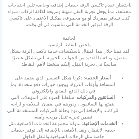
باختصار، تقدم تاكسي الرقة خدمات إضافية وخاصة تلبي احتياجات
مختلفة، مما يجعل تجربة النقل سهلة ومريحة لكافة الركاب. سواء
كنت تسافر بمفردك أو مع مجموعة، يمكنك الاعتماد على تاكسي
الرقة لتوفير الخدمة التي تناسبك في أي وقت.
الخاتمة
ملخص النقاط الرئيسية
لقد قمنا خلال هذا المقال باستكشاف خدمة تاكسي الرقة بشكل
مفصل، وناقشنا العديد من الجوانب الحيوية التي تشكل عنصرًا
أساسيًا في تجربة النقل. إليكم ملخصًا لأهم النقاط:
أسعار الخدمة
: ذكرنا هيكل التسعير الذي يعتمد على
المسافة وأوقات الذروة، ووجود خيارات دفع متعددة، بما
في ذلك الدفع النقدي والإلكتروني.
السائقين والمركبات
: سلطنا الضوء على المؤهلات التي
يتمتع بها السائقون، ودورهم في ضمان السلامة والراحة
للركاب، بالإضافة إلى نوع وحالة المركبات المستخدمة التي
تضمن تجربة تنقل مريحة وآمنة.
الخدمات الإضافية
: تناولنا مجموعة الخدمات الإضافية مثل
خدمة الانتظار، ونقل الأمتعة، بالإضافة إلى توفير خدمات
خاصة مثل الرحلات السياحية والنقل العاجل.