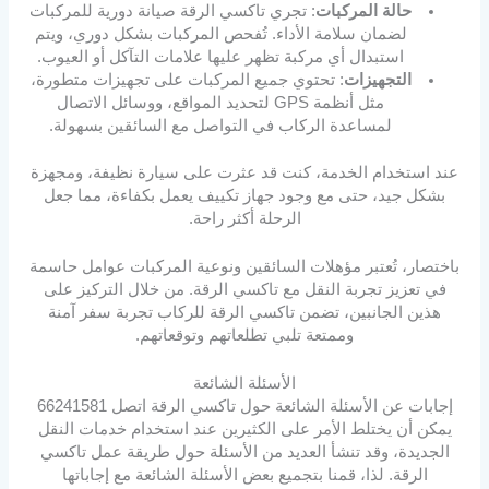
حالة المركبات
: تجري تاكسي الرقة صيانة دورية للمركبات
لضمان سلامة الأداء. تُفحص المركبات بشكل دوري، ويتم
استبدال أي مركبة تظهر عليها علامات التآكل أو العيوب.
التجهيزات
: تحتوي جميع المركبات على تجهيزات متطورة،
مثل أنظمة GPS لتحديد المواقع، ووسائل الاتصال
لمساعدة الركاب في التواصل مع السائقين بسهولة.
عند استخدام الخدمة، كنت قد عثرت على سيارة نظيفة، ومجهزة
بشكل جيد، حتى مع وجود جهاز تكييف يعمل بكفاءة، مما جعل
الرحلة أكثر راحة.
باختصار، تُعتبر مؤهلات السائقين ونوعية المركبات عوامل حاسمة
في تعزيز تجربة النقل مع تاكسي الرقة. من خلال التركيز على
هذين الجانبين، تضمن تاكسي الرقة للركاب تجربة سفر آمنة
وممتعة تلبي تطلعاتهم وتوقعاتهم.
الأسئلة الشائعة
إجابات عن الأسئلة الشائعة حول تاكسي الرقة اتصل 66241581
يمكن أن يختلط الأمر على الكثيرين عند استخدام خدمات النقل
الجديدة، وقد تنشأ العديد من الأسئلة حول طريقة عمل تاكسي
الرقة. لذا، قمنا بتجميع بعض الأسئلة الشائعة مع إجاباتها