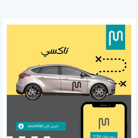
خطي
لى
لمحتوى