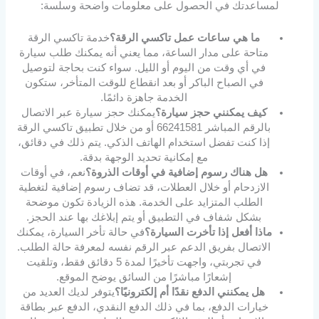
لمساعدتك في الحصول على معلومات واضحة وسلسة:
ما هي ساعات عمل تاكسي الرقة؟
خدمة تاكسي الرقة
متاحة على مدار الساعة، مما يعني أنه يمكنك طلب سيارة
في أي وقت من اليوم أو الليل. سواء كنت بحاجة لتوصيل
في الصباح الباكر أو بعد انقطاع للوقت المتأخر، ستكون
الخدمة جاهزة دائمًا.
كيف يمكنني حجز سيارة؟
يمكنك حجز سيارة عبر الاتصال
بالرقم المباشر 66241581 أو من خلال تطبيق تاكسي الرقة
إذا كنت تفضل استخدام الهاتف الذكي. يتم ذلك في دقائق،
مع إمكانية تحديد الوجهة بدقة.
هل هناك رسوم إضافية في أوقات الذروة؟
نعم، في أوقات
الازدحام أو خلال العطلات، قد تضاف رسوم إضافية لتغطية
الطلب المتزايد على الخدمة. هذه الزيادة تكون موضحة
بشكل شفاف في التطبيق أو يتم إبلاغك بها عند الحجز.
ماذا أفعل إذا تأخرت السيارة؟
في حالة تأخر السيارة، يمكنك
الاتصال بفريق الدعم عبر الرقم نفسه لمعرفة حالة الطلب.
في تجربتي، واجهت تأخيرًا لمدة 5 دقائق فقط، وتلقيت
إشعارًا مباشرًا من السائق يوضح الموقع.
هل يمكنني الدفع نقدًا أم إلكترونيًا؟
يتوفر لديك العديد من
خيارات الدفع، بما في ذلك الدفع النقدي، الدفع عبر بطاقة