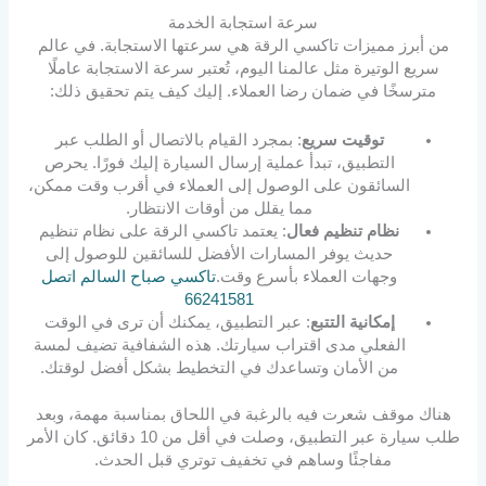
سرعة استجابة الخدمة
من أبرز مميزات تاكسي الرقة هي سرعتها الاستجابة. في عالم
سريع الوتيرة مثل عالمنا اليوم، تُعتبر سرعة الاستجابة عاملًا
مترسخًا في ضمان رضا العملاء. إليك كيف يتم تحقيق ذلك:
توقيت سريع
: بمجرد القيام بالاتصال أو الطلب عبر
التطبيق، تبدأ عملية إرسال السيارة إليك فورًا. يحرص
السائقون على الوصول إلى العملاء في أقرب وقت ممكن،
مما يقلل من أوقات الانتظار.
نظام تنظيم فعال
: يعتمد تاكسي الرقة على نظام تنظيم
حديث يوفر المسارات الأفضل للسائقين للوصول إلى
وجهات العملاء بأسرع وقت.
تاكسي صباح السالم اتصل
66241581
إمكانية التتبع
: عبر التطبيق، يمكنك أن ترى في الوقت
الفعلي مدى اقتراب سيارتك. هذه الشفافية تضيف لمسة
من الأمان وتساعدك في التخطيط بشكل أفضل لوقتك.
هناك موقف شعرت فيه بالرغبة في اللحاق بمناسبة مهمة، وبعد
طلب سيارة عبر التطبيق، وصلت في أقل من 10 دقائق. كان الأمر
مفاجئًا وساهم في تخفيف توتري قبل الحدث.