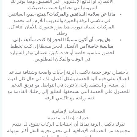
الائتمان، أو الدفع الإلكتروني عبر التطبيق. وهذا يوفر لك
المرونة التي تحتاجها حسب تفضيلاتك.
ماذا عن سلامة السائقين والمركبات؟
يتمتع جميع السائقين
في تاكسي الرقة بالخبرة والتدريب اللازم، كما تخضع
المركبات لصيانة دورية. هذا يعزز شعورك بالأمان أثناء كل
رحلة.
هل يجب أن أكون مسبقًا للحجز إذا كنت سأذهب إلى
مناسبة خاصة؟
من الأفضل الحجز مسبقًا إذا كنت تخطط
لحضور مناسبة خاصة أو حدث كبير، لضمان توفر السيارة
في الوقت والمكان المطلوبين.
باختصار، توفر خدمة تاكسي الرقة إجابات واضحة وشفافة تساعد
العملاء على فهم آلية الخدمة بشكل أفضل. لذا، في حال كان لديك
أي أسئلة أو استفسارات، لا تتردد في التواصل مع فريق الدعم
للحصول على الخدمة التي تستحقها. انطلق إلى رحلتك القادمة مع
ثقة وراحة مع تاكسي الرقة!
الخدمات الإضافية
خدمات إضافية مقدمة
تدرك تاكسي الرقة تمامًا أن احتياجات الركاب تتنوع، لذا تقدم
مجموعة من الخدمات الإضافية التي تجعل تجربة النقل أكثر سهولة
وراحة. من بين هذه الخدمات: