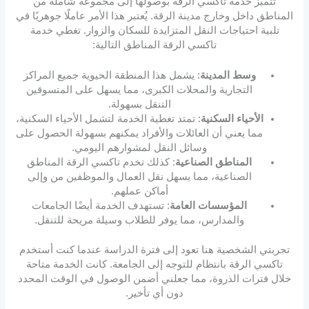
تتميز خدمة تاكسي الرقة بوصولها إلى مجموعة شاملة من
المناطق داخل وخارج مدينة الرقة. يُعتبر هذا الأمر عاملًا جوهريًا في
تلبية احتياجات النقل المتزايدة للسكان والزوار. تغطي خدمة
تاكسي الرقة المناطق التالية:
وسط المدينة
: يشمل هذا المنطقة الحيوية جميع المراكز
التجارية والمحلات الكبرى، مما يسهل على المتسوقين
التنقل بسهولة.
الأحياء السكنية
: تمتد تغطية الخدمة لتشمل الأحياء السكنية،
مما يعني أن العائلات والأفراد يمكنهم بسهولة الحصول على
وسائل النقل لمشوارهم اليومي.
المناطق الصناعية
: كذلك تخدم تاكسي الرقة المناطق
الصناعية، مما يسهل نقل العمال والموظفين من وإلى
أماكن عملهم.
المؤسسات العامة
: تستهدف الخدمة أيضًا الجامعات
والمدارس، مما يوفر للطلاب وسيلة مريحة للتنقل.
تجربتي الشخصية هنا تعود إلى فترة الدراسة عندما كنت أستخدم
تاكسي الرقة بانتظام للتوجه إلى الجامعة. كانت الخدمة متاحة
خلال فترات الذروة، مما جعلني أضمن الوصول في الوقت المحدد
دون أي تأخير.