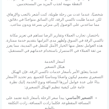
النقطة مهمة لجذب المزيد من المستخدمين.
شخصيًا، عندما عدت من رحلة طويلة، كنت أشعر بالتعب والإرهاق.
لكن عندما طلبت تاكسي الرقة، كان السائق متواجدًا في دقائق،
مما ساعدني على الوصول إلى منزلي بسرعة وبدون متاعب.
باختصار، تجارب العملاء وتقارير الرضا تساهم في تعزيز مكانة
تاكسي الرقة في السوق وتُظهر مدى التزامها بتقديم خدمة ممتازة.
هذه العوامل تجعل منها الخيار الأمثل للتنقل في المدينة، مما يعزز
من ثقة العملاء في الاستمرار باستخدام خدماتهم في المستقبل.
أسعار الخدمة
هيكل التسعير
عندما يتعلق الأمر بأسعار خدمات تاكسي الرقة، فإن الهيكل
التسعيري مصمم ليكون واضحًا ومناسبًا للجميع. يتم تحديد الأسعار
بناءً على عدة عوامل أبرزها المسافة ونوع الخدمة. إليك نظرة
عامة على كيفية تنظيم الهيكل التسعيري:
التسعير الأساسي
: يبدأ سعر الرحلة بأسعار ثابتة تعتمد على
المسافة المقطوعة. فكلما زادت المسافة، زادت التكلفة
بالطبع.