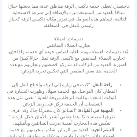
باختصار، تغطي خدمة تاكسي الرقة مناطق عدة، مما يجعلها خيارًا
متاحًا للعديد من المستخدمين. بالإضافة إلى سرعة الاستجابة
الفائقة، تساهم هذه العوامل في تعزيز مكانة تاكسي الرقة كخيار
رئيسي للنقل في المنطقة.
تقييمات العملاء
تجارب العملاء السابقين
تُعد تقييمات العملاء مهمة للغاية لقياس جودة أي خدمة، ولذا فإن
تجارب العملاء السابقين مع تاكسي الرقة تمثل جزءًا كبيرًا من
الصورة. العديد من الركاب قد شاركوا قصصهم وتجاربهم مع هذه
الخدمة، هنا بعض القصص التي تعكس تجربة الزبائن:
راحة النقل
: “كنت في زيارة إلى الرقة وأحتاج لنقل إلى
المطار. كان التواصل مع الخدمة سهلًا، وظهرت السيارة في
الوقت المحدد، وكانت الرحلة مريحة للغاية.” تعني مثل هذه
التعليقات أن الخدمة تركز على رضا الزبائن.
المهنية في القيادة
: “السائق كان محترفًا جدًا، وقد عرف
طرق المدينة جيدًا. هذا جعلني أشعر بالأمان خلال الرحلة.”
تعكس هذه التجارب أهمية تدريب السائقين وتأهيلهم.
الدعم الجيد
: العديد من الزبائن أشادوا بتجربتهم مع خدمة
العملاء. قائلين: “عندما واجهت مشكلة بسيطة في السيارة،