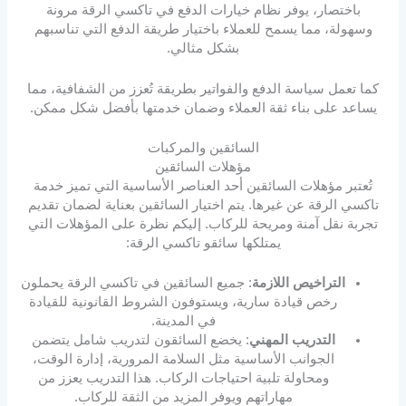
باختصار، يوفر نظام خيارات الدفع في تاكسي الرقة مرونة
وسهولة، مما يسمح للعملاء باختيار طريقة الدفع التي تناسبهم
بشكل مثالي.
كما تعمل سياسة الدفع والفواتير بطريقة تُعزز من الشفافية، مما
يساعد على بناء ثقة العملاء وضمان خدمتها بأفضل شكل ممكن.
السائقين والمركبات
مؤهلات السائقين
تُعتبر مؤهلات السائقين أحد العناصر الأساسية التي تميز خدمة
تاكسي الرقة عن غيرها. يتم اختيار السائقين بعناية لضمان تقديم
تجربة نقل آمنة ومريحة للركاب. إليكم نظرة على المؤهلات التي
يمتلكها سائقو تاكسي الرقة:
التراخيص اللازمة
: جميع السائقين في تاكسي الرقة يحملون
رخص قيادة سارية، ويستوفون الشروط القانونية للقيادة
في المدينة.
التدريب المهني
: يخضع السائقون لتدريب شامل يتضمن
الجوانب الأساسية مثل السلامة المرورية، إدارة الوقت،
ومحاولة تلبية احتياجات الركاب. هذا التدريب يعزز من
مهاراتهم ويوفر المزيد من الثقة للركاب.