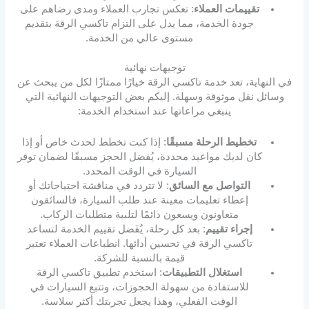
تقييمات العملاء
: تعكس تجارب العملاء ومدى رضاهم على
جودة الخدمة، مما يدل على التزام تاكسي الرقة بتقديم
مستوى عالي من الخدمة.
توجيهات نهائية
في النهاية، تعد خدمة تاكسي الرقة خيارًا ممتازًا لكل من يبحث عن
وسائل نقل موثوقة وسهلة. إليكم بعض التوجيهات النهائية التي
ينبغي مراعاتها عند استخدام الخدمة:
تخطيط الرحلة مسبقًا
: إذا كنت تخطط لحدث خاص أو إذا
كان لديك مواعيد محددة، يُفضل الحجز مسبقًا لضمان توفر
السيارة في الوقت المحدد.
التواصل مع السائق
: لا تتردد في مناقشة احتياجاتك أو
إعطاء تعليمات معينة عند طلب السيارة، فالسائقون
متعاونون ويسعون دائمًا لتلبية متطلبات الركاب.
إجراء تقييم
: بعد كل رحلة، يُفَضل تقييم الخدمة لتساعد
تاكسي الرقة في تحسين أدائها. انطباعات العملاء تعتبر
قيمة بالنسبة للشركة.
استغلال التطبيقات
: استخدم تطبيق تاكسي الرقة
للاستفادة من سهولة الحجوزات، وتتبع السيارات في
الوقت الفعلي، وهذا يجعل تجربتك أكثر سلاسة.