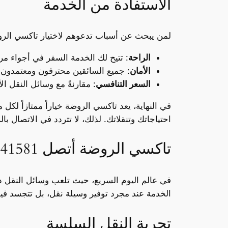
الاستفادة من الخدمة
لمن يبحث عن أسباب تدعوهم لاختيار تاكسي الرو
الراحة
: تتيح لك الخدمة السفر في أجواء مر
الأمان
: جميع السائقين محترفون ومعتمدون، 
السعر التنافسي
: مقارنةً مع وسائل النقل ال
في النهاية، يعد تاكسي الروضة خياراً ممتازاً ل
احتياجاتك وتنقلاتك. لذلك، لا تتردد في الاتصال بالرقم 66241581، واستمتع بتجربة النقل المميزة التي يقدمها تاكس
تاكسي الروضة أتصل 66241581
في عالم اليوم السريع، حيث تلعب وسائل النقل دورً
الخدمة عند مجرد توفير وسيلة نقل، بل تتجسد فيها ا
تجربة النقل السلسة