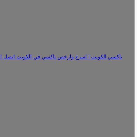
تاكسي الكويت | اسرع وارخص تاكسي في الكويت اتصل الان 18341