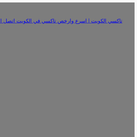
تخطى
إلى
تاكسي الكويت | اسرع وارخص تاكسي في الكويت اتصل الان 18341
المحتوى