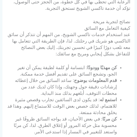
الرعاية التي تحظى بها في كل خطوة، من الحجز حتى الوصول،
تؤكد أن خدمة تاكسي الشويخ تستحق التجربة.
نصائح لتجربة مريحة
كيفية التعامل مع السائق
عند استخدام خدمات تاكسي الشويخ، من المهم أن تتذكر أن سائق
التاكسي هو شريك في رحلتك. لذا، فإن الطريقة التي تتعامل بها
معه تلعب دورًا كبيرًا في تحسين تجربتك. إليك بعض النصائح
للتفاعل بشكل إيجابي ومريح مع سائقك:
كن مهذبًا وودودًا
: ابتسامة أو كلمة لطيفة يمكن أن تغير
الجو، وتشجع السائق على تقديم أفضل خدمة ممكنة.
قدم المعلومات بوضوح
: ساعد السائق من خلال إعطائه
إرشادات دقيقة حول وجهتك، وإذا كان لديك عدد من
محطات التوقف، أبلغهم بذلك منذ البداية.
استمع له
: قد يكون لدى السائقين تجارب وقصص مثيرة
للاهتمام، لذلك خصص بعض الوقت للاستماع إليهم. وهذا قد
يخلق محادثة ممتعة.
كن مرنًا
: في بعض الأحيان، قد يواجه السائق ظروفًا غير
محسوبة مثل حركة المرور أو إغلاق الطرق. لذا، كن مرنًا
واستعد للتغيير في المسار إذا استدعى الأمر.