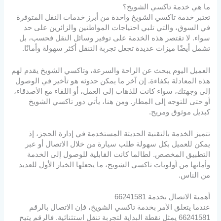
ما هي خدمة تاكسي الشويخ؟
تعتبر خدمة تاكسي الشويخ واحدة من أبرز خدمات النقل المتوفرة
في السوق، والتي تلبي احتياجات المواطنين والزائرين على حد
سواء. لا تقتصر هذه الخدمة على توفير وسائل النقل فحسب، بل
تشمل أيضًا ميزات عديدة تجعل تجربة التنقل أكثر سهولة وأمانًا.
العميل اليوم يبحث عن الراحة والسرعة، وتاكسي الشويخ يقدم لهم
هذه المعادلة بكفاءة. إن آخر ما يمكن حدوثه هو تأخير في الوصول
إلى وجهتك، سواء كانت للذهاب إلى العمل، أو اللقاء مع الأصدقاء،
أو حتى للتوجه إلى المطار. ومن هنا، يأتي دور تاكسي الشويخ
كبديل موثوق ومريح.
تتميز الخدمة بالتقنية الحديثة المستخدمة في إدارة الحجز، إذ
يمكن للعميل بكل سهولة طلب سيارة من خلال الاتصال أو عبر
التطبيق المخصص. لطالما كانت القابلية للوصول إلى الخدمة
وأمانها من أولويات تاكسي الشويخ، ما يجعلها الخيار الأول للعديد
من الناس.
أهمية الاتصال بخدمة 66241581
عندما يتعلق الأمر بخدمة تاكسي الشويخ، فإن الاتصال بالرقم
66241581 يمثل نقطة البداية لتجربة تنقل استثنائية. فالرقم يتيح