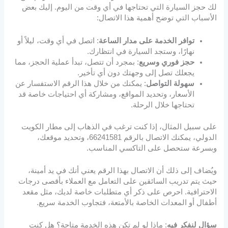
لك حجز السيارة التي تحتاجها في أي وقت من اليوم. إليك بعض
الأسباب التي توضح أهمية هذا الاتصال:
توافر الخدمة على مدار الساعة
: اتصل في أي وقت، ليلاً أو
نهارًا، وستجد السيارة في انتظارك.
حجز فوري وسريع
: بمجرد أن تتصل، تبدأ عملية الحجز، مما
يجعلك تصل إلى وجهتك دون أي تأخير.
سهولة التواصل
: يمكنك من خلال هذا الرقم الاستفسار عن
الأسعار، وتحديد المواقع، ومشاركة أي احتياجات خاصة قد
تحتاجها خلال الرحلة.
على سبيل المثال، إذا كنت ترغب في الذهاب إلى مطار الكويت
الدولي، يمكنك الاتصال بالرقم 66241581، وتحديد موقعك،
وبسرعة ستحصل على التاكسي المناسب.
ويُضاف إلى ذلك أن الاتصال بهذا الرقم يعني أنك في يد أمينة،
حيث يتم تدريب السائقين على التعامل مع العملاء بأقصى درجات
الاحترافية. احرص على ذكر أي متطلبات خاصة لديك، مثل مقعد
أطفال أو المعدات الخاصة بالأمتعة، فتجاوب الخدمة سريع.
سؤال لنفكر فيه
: ماذا لو لم تكن هذه الخدمة متاحة؟ هل كنت