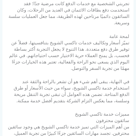
تجربتي الشخصية مع خدمات الدفع كانت مرضية جدًا؛ فقد
استخدمت دفع بطاقات الائتمان في العديد من الرحلات، وكان
السائقون دائميًا مرتاحين لهذه الطريقة، مما جعل العمليات سلسة
وسريعة.
لمحة عامة
تميّز أسعار وتكاليف خدمات تاكسي الشويخ بتنافسيتها، فضلاً عن
توفير طرق دفع متعددة. هذا التنوع لا يجعل التجربة أكثر بساطة
فحسب، بل يمنح العملاء حرية الاختيار حسب احتياجاتهم. في عالم
اليوم الذي يسعى نحو الراحة والفعالية، تعتبر هذه الخيارات جزءًا
مهمًا من تجربة السفر والتوصل.
في النهاية، يبقى أهم شيء هو أن تشعر بالراحة والثقة عند
استخدام خدمة تاكسي الشويخ، سواء من حيث الأسعار أو طرق
الدفع المتاحة. تضمن هذه العوامل أن تبقى تجربة التنقل مريحة
وسلسة، مما يعكس التزام الشركة بتقديم أفضل خدمة ممكنة.
مميزات خدمة تاكسي الشويخ
سائقون محترفون
من أهم الميزات التي تميز خدمة تاكسي الشويخ هي وجود سائقين
محترفين. تجسد مهارات السائقين جزءًا كبيرًا من تجربة العميل،