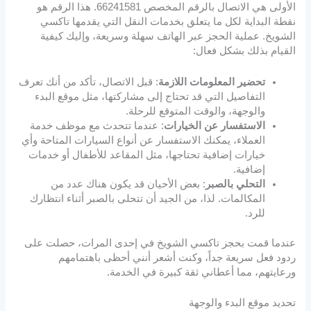
الأولى هي الاتصال بالرقم المخصص 66241581. هذا الرقم هو
نقطة البداية لكل ما يتعلق بخدمات النقل التي يقدمها تاكسي
الشويخ. عملية الحجز عبر الهاتف سهلة وسريعة، وإليك كيفية
القيام بذلك بشكل فعال:
تحضير المعلومات اللازمة
: قبل الاتصال، تأكد من أنك تعرف
التفاصيل التي قد تحتاج إلى مشاركتها، مثل موقع البدء
والوجهة، والوقت المتوقع للرحلة.
الاستفسار عن الخيارات
: عندما تتحدث مع موظف خدمة
العملاء، يمكنك الاستفسار عن أنواع السيارات المتاحة وأي
خيارات إضافية تحتاجها، مثل المقاعد للأطفال أو خدمات
إضافية.
التحلي بالصبر
: بعض الأحيان قد يكون هناك عدد من
المكالمات. لذا، من الجيد أن تتحلى بالصبر أثناء انتظارك
للرد.
عندما قمت بحجز تاكسي الشويخ في إحدى المرات، حصلت على
ردود فعل سريعة جداً، وكنت أشعر أنني أحظى باهتمامهم
ورعايتهم، مما أعطاني ثقة كبيرة في الخدمة.
تحديد موقع البدء والوجهة