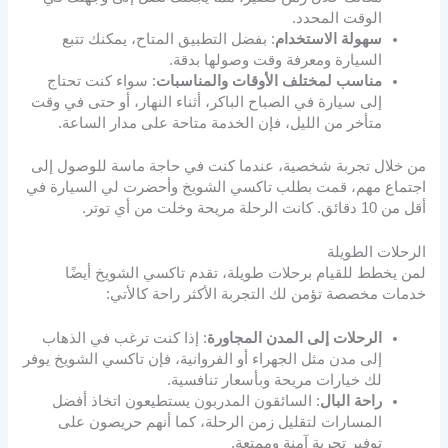
الوقت المحدد.
سهولة الاستخدام
: بفضل التطبيق المتاح، يمكنك تتبع
السيارة ومعرفة وقت وصولها بدقة.
مناسب لمختلف الأوقات والمناسبات
: سواء كنت تحتاج
إلى سيارة في الصباح الباكر، أثناء النهار، أو حتى في وقت
متأخر من الليل، فإن الخدمة متاحة على مدار الساعة.
من خلال تجربة شخصية، عندما كنت في حاجة ماسة للوصول إلى
اجتماع مهم، قمت بطلب تاكسي الشويخ وأحضرت لي السيارة في
أقل من 10 دقائق. كانت الرحلة مريحة وخلت من أي توتر.
الرحلات الطويلة
لمن يخطط للقيام برحلات طويلة، تقدم تاكسي الشويخ أيضًا
خدمات مخصصة تؤمن لك التجربة الأكثر راحة كالأتي:
الرحلات إلى المدن المجاورة
: إذا كنت ترغب في الذهاب
إلى مدن مثل الجهراء أو الفروانية، فإن تاكسي الشويخ يوفر
لك خيارات مريحة وبأسعار تنافسية.
راحة البال
: السائقون المدربون يستطيعون اتخاذ أفضل
المسارات لتقليل زمن الرحلة، كما أنهم حريصون على
توفير تجربة آمنة وممتعة.