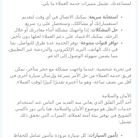
لمساعدتك. تشمل مميزات خدمة العملاء ما يلي:
استجابة سريعة
: يمكنك الاتصال في أي وقت لتقديم
استفساراتك أو مشاكلك، وستحصل على رد سريع.
حل المشكلات
: إذا واجهتك مشكلة أثناء مغادرتك أو خلال
الرحلة، يمكنك الاعتماد على دعم العملاء لحلها دون تأخير.
توافر قنوات متنوعة
: توفر الخدمة عدة طرق للتواصل، بما
في ذلك الهاتف، البريد الإلكتروني، والدردشة عبر التطبيق،
مما يضمن سهولة الوصول إلى الدعم.
في تجربة شخصية، عندما واجهت مشكلة مع حجز متأخر، تمكن
فريق خدمة العملاء من حل الأمر بسرعة وإرسال سيارة أخرى في
أقل من نصف ساعة، وهو ما أعتبره تقديرًا كبيرًا لوقت العملاء.
الأمان والسلامة
أحد أكبر القلق الذي يعاني منه العديد من الناس عند استخدام
خدمات النقل هو موضوع الأمان والسلامة. هنا يأتي دور تاكسي
الشويخ في توفير بيئة آمنة لعملائه. الميزات التي تحقق ذلك
تشمل:
تأمين السيارات
: كل سيارة مزودة بتأمين شامل للحفاظ