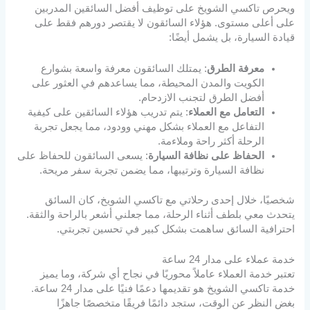
ويحرص تاكسي الشويخ على توظيف أفضل السائقين المدربين
على أعلى مستوى. هؤلاء السائقون لا يقتصر دورهم فقط على
قيادة السيارة، بل يشمل أيضًا:
معرفة الطرق
: يمتلك السائقون معرفة واسعة بشوارع
الكويت والمدن المحيطة، مما يساعدهم في العثور على
أفضل الطرق لتجنب الازدحام.
التعامل مع العملاء
: يتم تدريب هؤلاء السائقين على كيفية
التفاعل مع العملاء بشكل مهني وودود، مما يجعل تجربة
الرحلة أكثر راحة وملاءمة.
الحفاظ على نظافة السيارة
: يسعى السائقون للحفاظ على
نظافة السيارة وترتيبها، مما يضمن تجربة سفر مريحة.
شخصيًا، خلال إحدى رحلاتي مع تاكسي الشويخ، كان السائق
يتحدث معي بلطف أثناء الرحلة، مما جعلني أشعر بالراحة والثقة.
احترافية السائق ساهمت بشكل كبير في تحسين تجربتي.
خدمة عملاء على مدار 24 ساعة
تعتبر خدمة العملاء عاملاً محوريًا في نجاح أي شركة، وما يميز
خدمة تاكسي الشويخ هو تقديمها دعمًا فنيًا على مدار 24 ساعة.
بغض النظر عن الوقت، ستجد دائمًا فريقًا متخصصًا جاهزًا