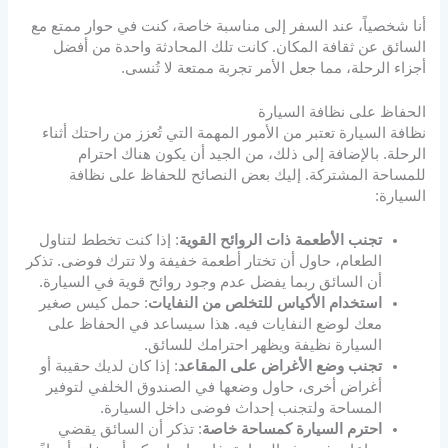
أنا شخصياً، عند السفر إلى مناسبة خاصة، كنت في حوار ممتع مع
السائق عن ثقافة المكان. كانت تلك المحادثة واحدة من أفضل
أجزاء الرحلة، مما جعل الأمر تجربة ممتعة لا تُنسى.
الحفاظ على نظافة السيارة
نظافة السيارة تعتبر من الأمور المهمة التي تُعزز من راحتك أثناء
الرحلة. بالإضافة إلى ذلك، من الجيد أن يكون هناك احترام
للمساحة المشتركة. إليك بعض النصائح للحفاظ على نظافة
السيارة:
تجنب الأطعمة ذات الروائح القوية
: إذا كنت تخطط لتناول
الطعام، حاول أن تختار أطعمة خفيفة ولا تترك فوضى. تذكر
أن السائق ربما يفضل عدم وجود روائح قوية في السيارة.
استخدام الأكياس للتخلص من النفايات
: حمل كيس صغير
معك لوضع النفايات فيه. هذا سيساعد في الحفاظ على
السيارة نظيفة ويظهر احترامك للسائق.
تجنب وضع الأغراض على المقاعد
: إذا كان لديك حقيبة أو
أغراض أخرى، حاول وضعها في الصندوق الخلفي لتوفير
المساحة ولتجنب إحداث فوضى داخل السيارة.
احترم السيارة كمساحة خاصة
: تذكر أن السائق يقضي