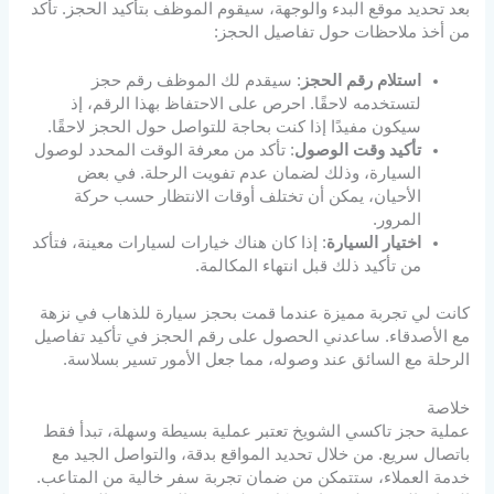
بعد تحديد موقع البدء والوجهة، سيقوم الموظف بتأكيد الحجز. تأكد
من أخذ ملاحظات حول تفاصيل الحجز:
استلام رقم الحجز
: سيقدم لك الموظف رقم حجز
لتستخدمه لاحقًا. احرص على الاحتفاظ بهذا الرقم، إذ
سيكون مفيدًا إذا كنت بحاجة للتواصل حول الحجز لاحقًا.
تأكيد وقت الوصول
: تأكد من معرفة الوقت المحدد لوصول
السيارة، وذلك لضمان عدم تفويت الرحلة. في بعض
الأحيان، يمكن أن تختلف أوقات الانتظار حسب حركة
المرور.
اختيار السيارة
: إذا كان هناك خيارات لسيارات معينة، فتأكد
من تأكيد ذلك قبل انتهاء المكالمة.
كانت لي تجربة مميزة عندما قمت بحجز سيارة للذهاب في نزهة
مع الأصدقاء. ساعدني الحصول على رقم الحجز في تأكيد تفاصيل
الرحلة مع السائق عند وصوله، مما جعل الأمور تسير بسلاسة.
خلاصة
عملية حجز تاكسي الشويخ تعتبر عملية بسيطة وسهلة، تبدأ فقط
باتصال سريع. من خلال تحديد المواقع بدقة، والتواصل الجيد مع
خدمة العملاء، ستتمكن من ضمان تجربة سفر خالية من المتاعب.