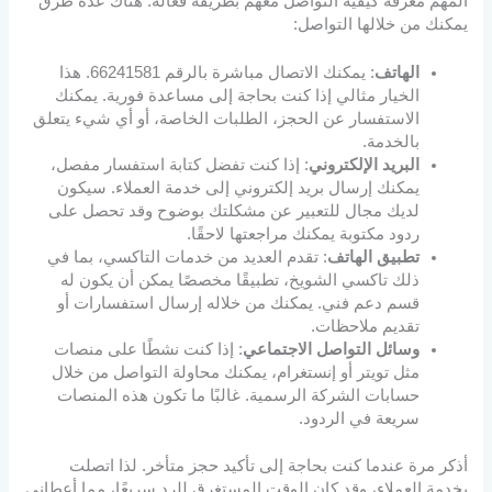
المهم معرفة كيفية التواصل معهم بطريقة فعّالة. هناك عدة طرق
يمكنك من خلالها التواصل:
الهاتف
: يمكنك الاتصال مباشرة بالرقم 66241581. هذا
الخيار مثالي إذا كنت بحاجة إلى مساعدة فورية. يمكنك
الاستفسار عن الحجز، الطلبات الخاصة، أو أي شيء يتعلق
بالخدمة.
البريد الإلكتروني
: إذا كنت تفضل كتابة استفسار مفصل،
يمكنك إرسال بريد إلكتروني إلى خدمة العملاء. سيكون
لديك مجال للتعبير عن مشكلتك بوضوح وقد تحصل على
ردود مكتوبة يمكنك مراجعتها لاحقًا.
تطبيق الهاتف
: تقدم العديد من خدمات التاكسي، بما في
ذلك تاكسي الشويخ، تطبيقًا مخصصًا يمكن أن يكون له
قسم دعم فني. يمكنك من خلاله إرسال استفسارات أو
تقديم ملاحظات.
وسائل التواصل الاجتماعي
: إذا كنت نشطًا على منصات
مثل تويتر أو إنستغرام، يمكنك محاولة التواصل من خلال
حسابات الشركة الرسمية. غالبًا ما تكون هذه المنصات
سريعة في الردود.
أذكر مرة عندما كنت بحاجة إلى تأكيد حجز متأخر. لذا اتصلت
بخدمة العملاء، وقد كان الوقت المستغرق للرد سريعًا، مما أعطاني