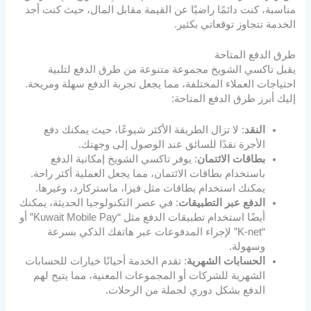
مناسبة، كنت دائمًا راضيًا عن القيمة مقابل المال، حيث كنت أجد
الخدمة تتجاوز توقعاتي بكثير.
طرق الدفع المتاحة
يقبل تاكسي الشويخ مجموعة متنوعة من طرق الدفع لتلبية
احتياجات العملاء المختلفة، مما يجعل تجربة الدفع سهلة ومريحة.
إليك أبرز طرق الدفع المتاحة:
النقد
: لا تزال الطريقة الأكثر شيوعًا، حيث يمكنك دفع
الأجرة نقدًا للسائق عند الوصول إلى وجهتك.
بطاقات الائتمان
: يوفر تاكسي الشويخ إمكانية الدفع
باستخدام بطاقات الائتمان، مما يجعل العملية أكثر راحة.
يمكنك استخدام بطاقات مثل فيزا، ماستركارد، وغيرها.
الدفع عبر التطبيقات
: في عصر التكنولوجيا الحديثة، يمكنك
أيضًا استخدام تطبيقات الدفع مثل “Kuwait Mobile Pay” أو
“K-net” لإجراء المدفوعات عبر هاتفك الذكي بسرعة
وسهولة.
الحسابات الشهرية
: تقدم الخدمة أحيانًا خيارات للحسابات
الشهرية للشركات أو المجموعات المعنية، مما يتيح لهم
الدفع بشكل دوري لجملة من الرحلات.