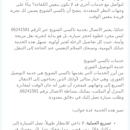
لتواصل مع خدمات أخرى قد لا تكون بنفس الكفاءة؟ بناءً على
وجهات النظر المتعددة، يتضح أن تاكسي الشويخ يضمن لك تجربة
فريدة بنفس الوقت.
ختامًا، يعتبر الاتصال بخدمة تاكسي الشويخ عبر الرقم 66241581
ليس مجرد خطوة لحجز سيارة، بل هو بداية لتجربة نقل مريحة
وآمنة، حيث كل تفاصيل الرحلة تُعتبر أولوية. تسهل هذه الخدمة
حياتك اليومية، وتمنحك السلام النفسي عند الحاجة إلى التنقل.
خدمات تاكسي الشويخ
خدمة التوصيل الفوري
من أبرز الخدمات التي يقدمها تاكسي الشويخ هي خدمة التوصيل
الفوري، وهي خيار مثالي لأولئك الذين يحتاجون إلى الانتقال
السريع إلى وجهاتهم. فبمجرد أن تقرر أنه حان الوقت لمغادرة
المنزل أو المكتب، يمكنك ببساطة الاتصال برقم 66241581،
وطلب سيارة تصل إليك في دقائق معدودة.
تميز هذه الخدمة عدة جوانب:
تسريع العملية
: لا داعي للانتظار طويلاً. تصل السيارة إلى
مكانك خلال زمن قصير، مما يجعلك تصل إلى وجهتك في