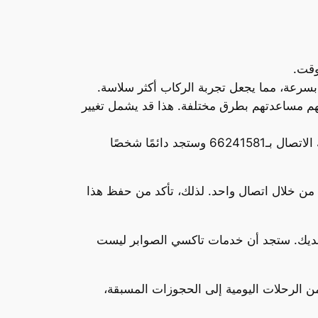
سرعة، مما يجعل تجربة الركاب أكثر سلاسة.
نهم مساعدتهم بطرق مختلفة. هذا قد يشمل تغيير
: حتى لو كان لديك احتياج في وقت متأخر من الليل أو في ساعات الصباح الباكر، يمكنك الاتصال بـ66241581 وستجد دائمًا شخصًا
من خلال اتصال واحد. لذلك، تأكد من حفظ هذا
ل لديك. ستجد أن خدمات تاكسي الصوابر ليست
ن الرحلات اليومية إلى الحجوزات المسبقة،