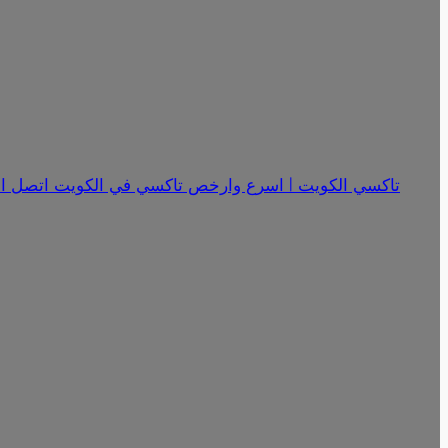
تاكسي الكويت | اسرع وارخص تاكسي في الكويت اتصل الان 18341