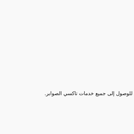
 للتواصل، وتاكسي الصوابر لا يختلف في ذلك. رقم الاتصال 66241581 هو المفتاح للوصول إلى جميع خدمات تاكسي الصوابر.