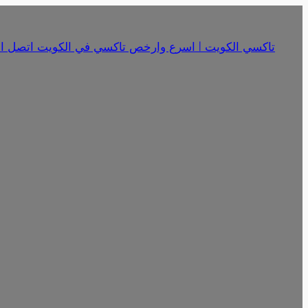
تخطى
إلى
تاكسي الكويت | اسرع وارخص تاكسي في الكويت اتصل الان 18341
المحتوى