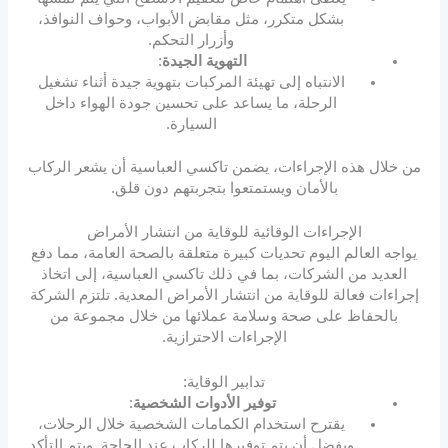
بشكل متكرر، مثل مقابض الأبواب، وحواف النوافذ،
وأزرار التحكم.
التهوية الجيدة
:
الانتباه إلى تهيئة المركبات بتهوية جيدة أثناء تشغيل
الرحلة، ما يساعد على تحسين جودة الهواء داخل
السيارة.
من خلال هذه الإجراءات، يضمن تاكسي العباسية أن يشعر الركاب
بالأمان ويستمتعوا بتجربتهم دون قلق.
الإجراءات الوقائية للوقاية من انتشار الأمراض
يواجه العالم اليوم تحديات كبيرة متعلقة بالصحة العامة، مما دفع
العديد من الشركات، بما في ذلك تاكسي العباسية، إلى اتخاذ
إجراءات فعالة للوقاية من انتشار الأمراض المعدية. تلتزم الشركة
بالحفاظ على صحة وسلامة عملائها من خلال مجموعة من
الإجراءات الاحترازية.
تدابير الوقاية:
توفير الأدوات الشخصية
:
يقترح استخدام الكمامات الشخصية خلال الرحلات،
ويفضل أن يتم توفيرها للركاب عند الحاجة. ويتم التأكد