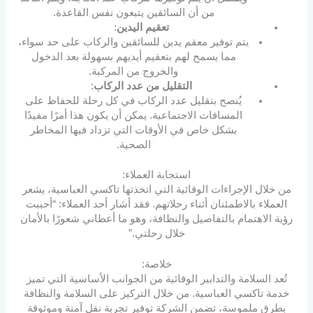
من أن السائقين يتبعون نفس القاعدة.
تعقيم اليدين
:
يتم توفير معقم يدين للسائقين والركاب على حد سواء،
مما يسمح لهم بتعقيم أيديهم بسهولة بعد الدخول
والخروج من المركبة.
التقليل من عدد الركاب
:
يُنصح بتقليل عدد الركاب في كل رحلة للحفاظ على
المسافات الاجتماعية. يمكن أن يكون هذا أمرًا مفيدًا
بشكل خاص في الأوقات التي تزداد فيها المخاطر
الصحية.
استجابة العملاء:
من خلال الإجراءات الوقائية التي اتخذتها تاكسي العباسية، يشعر
العملاء بالاطمئنان أثناء رحلاتهم. فقد أشار أحد العملاء: “أحببت
رؤية الاهتمام بالتفاصيل والنظافة، وهو ما أعطاني شعورًا بالأمان
خلال رحلتي.”
خلاصة:
تُعد السلامة والتدابير الوقائية من الجوانب الأساسية التي تميز
خدمة تاكسي العباسية. من خلال التركيز على السلامة والنظافة
بطرق ملموسة، تضمن الشركة توفير تجربة نقل آمنة وموثوقة