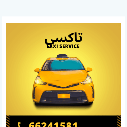
خطي
لى
لمحتوى