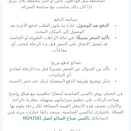
المختلفة مثل فودافون كاش أو حتى محفظة بلاك بيري،
إذا كان ذلك يتناسب مع سياسة الشركة.
سياسة الدفع:
الدفع بعد الوصول
: عادة ما يكون الطلب لدفع الأجرة بعد
الوصول إلى المكان المحدد.
تأكيد السعر مسبقًا
: في حالة الرحلات الطويلة أو الخاصة،
قد يُفضل الاتفاق على السعر قبل بدء الرحلة لتجنب أي
مفاجآت.
نصائح لدفع مريح:
تأكد من السؤال عن السعر تقديريًا قبل بدء الرحلة لتفادي
أي التباسات.
تذكر توضيح طريقة الدفع المفضلة لديك عند حجز الخدمة.
في الختام، يوفر تاكسي العباسية أسعارًا تنافسية مع هيكل واضح
يساعد الركاب على تنظيم ميزانياتهم بسهولة. مقارنة بالراحة
والأمان، تضيف هذه الأسعار القيمة المضافة لكل رحلة يقوم بها
العملاء. باختيارك لتاكسي العباسية، ستجد دائمًا خيارات مرنة تلبي
احتياجاتك.
تاكسي صباح السالم اتصل 66241581
مزايا تاكسي العباسية