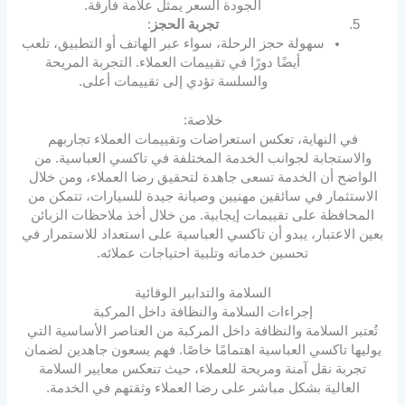
الجودة السعر يمثل علامة فارقة.
تجربة الحجز
:
سهولة حجز الرحلة، سواء عبر الهاتف أو التطبيق، تلعب
أيضًا دورًا في تقييمات العملاء. التجربة المريحة
والسلسة تؤدي إلى تقييمات أعلى.
خلاصة:
في النهاية، تعكس استعراضات وتقييمات العملاء تجاربهم
والاستجابة لجوانب الخدمة المختلفة في تاكسي العباسية. من
الواضح أن الخدمة تسعى جاهدة لتحقيق رضا العملاء، ومن خلال
الاستثمار في سائقين مهنيين وصيانة جيدة للسيارات، تتمكن من
المحافظة على تقييمات إيجابية. من خلال أخذ ملاحظات الزبائن
بعين الاعتبار، يبدو أن تاكسي العباسية على استعداد للاستمرار في
تحسين خدماته وتلبية احتياجات عملائه.
السلامة والتدابير الوقائية
إجراءات السلامة والنظافة داخل المركبة
تُعتبر السلامة والنظافة داخل المركبة من العناصر الأساسية التي
يوليها تاكسي العباسية اهتمامًا خاصًا. فهم يسعون جاهدين لضمان
تجربة نقل آمنة ومريحة للعملاء، حيث تنعكس معايير السلامة
العالية بشكل مباشر على رضا العملاء وثقتهم في الخدمة.