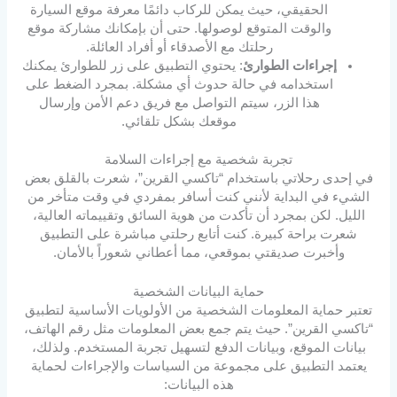
الحقيقي، حيث يمكن للركاب دائمًا معرفة موقع السيارة
والوقت المتوقع لوصولها. حتى أن بإمكانك مشاركة موقع
رحلتك مع الأصدقاء أو أفراد العائلة.
إجراءات الطوارئ
: يحتوي التطبيق على زر للطوارئ يمكنك
استخدامه في حالة حدوث أي مشكلة. بمجرد الضغط على
هذا الزر، سيتم التواصل مع فريق دعم الأمن وإرسال
موقعك بشكل تلقائي.
تجربة شخصية مع إجراءات السلامة
في إحدى رحلاتي باستخدام “تاكسي القرين”، شعرت بالقلق بعض
الشيء في البداية لأنني كنت أسافر بمفردي في وقت متأخر من
الليل. لكن بمجرد أن تأكدت من هوية السائق وتقييماته العالية،
شعرت براحة كبيرة. كنت أتابع رحلتي مباشرة على التطبيق
وأخبرت صديقتي بموقعي، مما أعطاني شعوراً بالأمان.
حماية البيانات الشخصية
تعتبر حماية المعلومات الشخصية من الأولويات الأساسية لتطبيق
“تاكسي القرين”. حيث يتم جمع بعض المعلومات مثل رقم الهاتف،
بيانات الموقع، وبيانات الدفع لتسهيل تجربة المستخدم. ولذلك،
يعتمد التطبيق على مجموعة من السياسات والإجراءات لحماية
هذه البيانات: