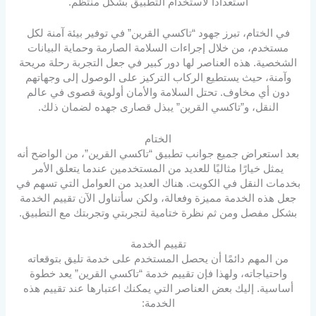
استعدادًا لاستخدام التطبيق بشكل منتظم.
في الختام، تبرز جهود “تاكسي القرين” في توفير بيئة آمنة لكل
مستخدم، من خلال إجراءات السلامة الصارمة وحماية البيانات
الشخصية. هذه العناصر لها دور كبير في جعل التجربة رحلة مريحة
وآمنة، حيث يستطيع الركاب التركيز على الوصول إلى وجهاتهم
دون أي مخاوف. تحتل السلامة والأمان أولوية قصوى في عالم
النقل، و”تاكسي القرين” يبذل قصارى جهده لضمان ذلك.
الختام
بعد استعراض جميع جوانب تطبيق “تاكسي القرين”، من الواضح أنه
يمثل خيارًا مثاليًا للعديد من المستخدمين عندما يتعلق الأمر
بخدمات النقل في الكويت. هناك العديد من العوامل التي تسهم في
جعل هذه الخدمة مميزة وفعالة، ولكن سأتناول الآن تقييم الخدمة
بشكل مفصل ومن ثم نظرة ختامية لتجربتي وتجربتك مع التطبيق.
تقييم الخدمة
من المهم دائمًا أن يحصل المستخدم على خدمة تليق بتوقعاته
واحتياجاته، ولهذا فإن تقييم خدمة “تاكسي القرين” يعد خطوة
أساسية. إليك بعض العناصر التي يمكنك اعتبارها عند تقييم هذه
الخدمة: