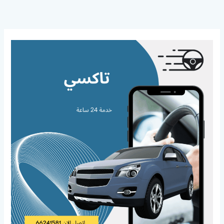
خطي
لى
لمحتوى