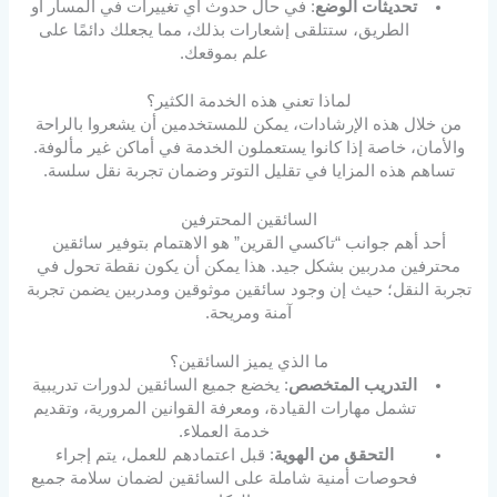
تحديثات الوضع
: في حال حدوث أي تغييرات في المسار أو
الطريق، ستتلقى إشعارات بذلك، مما يجعلك دائمًا على
علم بموقعك.
لماذا تعني هذه الخدمة الكثير؟
من خلال هذه الإرشادات، يمكن للمستخدمين أن يشعروا بالراحة
والأمان، خاصة إذا كانوا يستعملون الخدمة في أماكن غير مألوفة.
تساهم هذه المزايا في تقليل التوتر وضمان تجربة نقل سلسة.
السائقين المحترفين
أحد أهم جوانب “تاكسي القرين” هو الاهتمام بتوفير سائقين
محترفين مدربين بشكل جيد. هذا يمكن أن يكون نقطة تحول في
تجربة النقل؛ حيث إن وجود سائقين موثوقين ومدربين يضمن تجربة
آمنة ومريحة.
ما الذي يميز السائقين؟
التدريب المتخصص
: يخضع جميع السائقين لدورات تدريبية
تشمل مهارات القيادة، ومعرفة القوانين المرورية، وتقديم
خدمة العملاء.
التحقق من الهوية
: قبل اعتمادهم للعمل، يتم إجراء
فحوصات أمنية شاملة على السائقين لضمان سلامة جميع