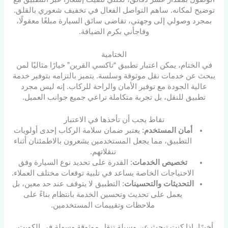
توضيح لمكانه. ساهم التواصل الفعال في تخفيف شعوري بالقلق.
بمجرد وصولي إلى وجهتي، تقاضى سائق السيارة مبلغًا معقولًا،
وفاجأني بكرم الضيافة.
الختامية
في الختام، يمكن اعتبار تطبيق “تاكسي القرين” خيارًا مثاليًا لمن
يبحث عن خدمات نقل موثوقة وسلسة. يتميز بالتزامه بتوفير خدمة
عالية الجودة مع توفير الأمان والراحة للركاب. إنه ليس مجرد
تطبيق للنقل، بل تجربة متكاملة تراعي جميع جوانب العميل.
نقاط يجب أن تأخذها في الاعتبار
أمان المستخدم
: يعتبر ضمان سلامة الركاب إحدى أولويات
التطبيق، مما يجعل المستخدمين يشعرون بالاطمئنان أثناء
تنقلاتهم.
تخصيص الخدمات
: القدرة على تحديد نوع السيارة وفق
الاحتياجات الخاصة يساعد في تلبية توقعات مختلف العملاء.
التحديثات والتحسينات
: التطبيق لا يتوقف عند حد معين، بل
يعمل على تحديث وتحسين الخدمة بانتظام بناءً على
ملاحظات وتقييمات المستخدمين.
أخيرًا، إذا كنت تبحث عن وسيلة تنقل موثوقة وسهلة في الكويت،