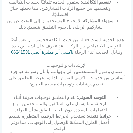
تقسيم التكاليف
: ستقوم الخدمة تلقائيًا بحساب التكاليف
وتقسيمها بين جميع الركاب المشاركين، مما يجعلها خيارًا
اقتصاديًا.
سهولة المشاركة
: لا يحتاج المستخدمون إلى البحث عن من
يشاركهم الرحلة، بل يقوم التطبيق بتنسيق ذلك.
هذه الخدمة ليست فعالة من حيث التكلفة فحسب، بل تعزز أيضًا
التواصل الاجتماعي بين الركاب. قد تتعرف على أشخاص جدد
وتبادل الحديث أثناء الرحلة!
تاكسي أبو فطيرة أتصل 66241581
الإرشادات والتوجيهات
ضمان وصول المستخدمين إلى وجهاتهم بأمان وسرعة هو جزء
أساسي من خدمات “تاكسي القرين”. لذلك، يحرص التطبيق على
تقديم إرشادات وتوجيهات مفيدة للجميع:
التوجيه الصوتي
: يقدم التطبيق توجيهات صوتية أثناء
الرحلة، مما يسهل على السائقين والمستخدمين اتباع
الاتجاهات المحددة دون الحاجة للقلق بشأن القراءة.
خرائط دقيقة
: تستخدم الخرائط الرقمية المتطورة لتقديم
أفضل الطرق الممكنة للوصول إلى الوجهات، مما يوفر
الوقت.