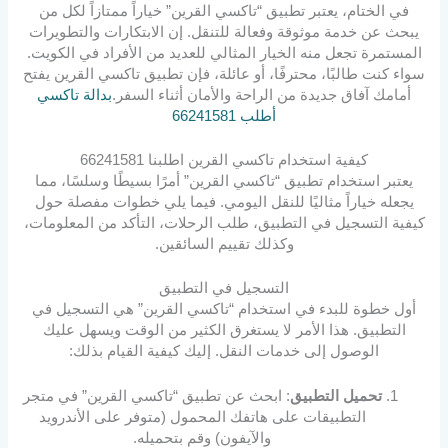
في الختام، يعتبر تطبيق “تاكسي القرين” خياراً ممتازاً لكل من
يبحث عن خدمة موثوقة وفعالة للتنقل. إن الابتكارات والتطويرات
المستمرة تجعل منه الخيار المثالي للعديد من الأفراد في الكويت.
سواء كنت طالبًا، محترفًا، أو عائلة، فإن تطبيق تاكسي القرين يفتح
أمامك آفاق جديدة من الراحة والأمان أثناء السفر.
بدالة تاكسي
أطلب 66241581
كيفية استخدام تاكسي القرين اطلبنا 66241581
يعتبر استخدام تطبيق “تاكسي القرين” أمرًا بسيطًا وسلسًا، مما
يجعله خياراً مثاليًا للنقل اليومي. فيما يلي خطوات مفصلة حول
كيفية التسجيل في التطبيق، طلب الرحلات، التأكد من المعلومات،
وكذلك تقييم السائقين.
التسجيل في التطبيق
أول خطوة للبدء في استخدام “تاكسي القرين” هي التسجيل في
التطبيق. هذا الأمر لا يستغرق الكثير من الوقت ويسهل عليك
الوصول إلى خدمات النقل. إليك كيفية القيام بذلك:
تحميل التطبيق
: ابحث عن تطبيق “تاكسي القرين” في متجر
التطبيقات على هاتفك المحمول (متوفر على الأندرويد
والآيفون) وقم بتحميله.