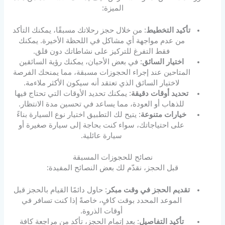
الميزة:
تأكيد التخطيط
: من خلال حجز رحلاتك مسبقًا، يمكنك التأكد
من عدم مواجهة أي مشاكل في اللحظة الأخيرة. يمكنك
فقط التفرغ للتركيز على نشاطاتك دون قلق.
اختيار السائق
: في بعض الأحيان، يمكنك رؤية السائقين
المتاحين عند إجراء الحجوزات مسبقة، مما يمنحك الفرصة
لاختيار السائق الذي تعتقد أنه سيكون الأكثر ملاءمة.
تحديد أوقات دقيقة
: يمكنك تحديد الأوقات التي تحتاج فيها
للذهاب أو العودة، مما يساعد في تحسين مدة الانتظار.
خيارات متنوعة
: يتيح لك التطبيق اختيار نوع السيارة بناءً
على احتياجاتك، سواء كنت بحاجة إلى سيارة صغيرة أو
سيارة عائلية.
نصائح للحجوزات المسبقة
قبل الحجز، نقدّم لك بعض النصائح المفيدة:
تقديم الحجز في وقت مبكر
: حاول دائمًا القيام بالحجز قبل
الموعد المحدد بوقت كافٍ، خاصةً إذا كنت تسافر في
أوقات الذروة.
تأكيد التفاصيل
: بعد إتمام الحجز، تأكد من مراجعة كافة