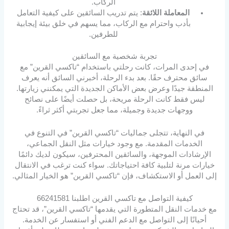
الركاب.
المعاملة اللائقة
: يتم تدريب السائقين على كيفية التعامل
بأدب واحترام مع الركاب، مما يسهم في خلق بيئة إيجابية
للطرفين.
تجربة شخصية مع السائقين
في إحدى المرات، كانت رحلتي باستخدام “تاكسي القرين” مع
سائق محترف حقًا. بعد بدء الرحلة، أخبرني السائق أنه يعرف
المنطقة جيدًا وعرض بعض الأماكن الجديدة التي يمكنني زيارتها.
ليس فقط كانت الرحلة مريحة، بل حصلت أيضًا على نصائح
ووجهات جديدة وجميلة، مما جعل تجربتي أكثر ثراءً.
في النهاية، تتجلى جماليات “تاكسي القرين” في التنوع في
الخدمات المقدمة. مع وجود خيارات مثل النقل الجماعي،
الإرشادات الموجهة، والسائقين المحترفين، سيكون لديك دائمًا
خيارات مرنة لتلبية كافة احتياجاتك. سواء كنت ترغب في الانتقال
إلى العمل أو الاستكشاف، فإن “تاكسي القرين” هو الخيار المثالي.
كيفية التواصل مع تاكسي القرين اطلبنا 66241581
مع خدمات النقل المتطورة التي يقدمها “تاكسي القرين”، قد تحتاج
أحيانًا إلى التواصل مع الدعم الفني أو استفسار عن الخدمة.