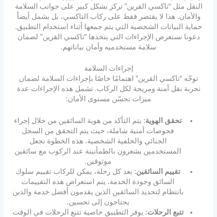
النقل مثل “تاكسي القرين” تركز بشكل كبير على جوانب السلامة
والأمان. هذا لا يقتصر فقط على ركاب التاكسي، بل يشمل أيضاً
حماية البيانات الشخصية التي يتم جمعها أثناء استخدام التطبيق.
دعونا نستعرض الإجراءات التي يتخذها “تاكسي القرين” لضمان
سلامة مستخدميه وأمان بياناتهم.
إجراءات السلامة
توجّه “تاكسي القرين” اهتمامًا خاصًا بإجراءات السلامة لضمان
تجربة نقل آمنة ومريحة لكل الركاب. تشمل هذه الإجراءات عدة
ميزات تحسّن مستوى الأمان:
تحقق الهوية
: يتم التأكد من هوية السائقين من خلال إجراء
فحوصات أمنية شاملة، حيث يتم التحقق من السجل
الجنائي والخلفية الشخصية. هذه الخطوة تجعل
المستخدمين يشعرون بالطمأنينة عند الركوب مع سائقين
موثوقين.
تقييم السائقين
: بعد كل رحلة، يمكن للركاب تقييم سلوك
السائق وجودة الخدمة. يتم استعراض هذه التقييمات
بانتظام لتحديد السائقين الذين يقدمون أفضل خدمة والذين
يحتاجون إلى تحسين.
تتبع الرحلات
: يوفر التطبيق خاصية تتبع الرحلات في الوقت