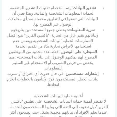
تشفير البيانات
: يتم استخدام تقنيات التشفير المتقدمة
لحماية المعلومات الشخصية والمالية. وهذا يعني أن
البيانات التي تضعها في التطبيق محصنة ضد أي محاولات
الوصول غير المصرح بها.
سرية المعلومات
: يحظى جميع المستخدمين بتاريخهم
وبياناتهم بقدر عالٍ من السرية. “تاكسي القرين” يتبع أفضل
الممارسات لحماية البيانات الشخصية ويضمن عدم
استخدامها لأغراض تجارية بدًلا من تقديم الخدمة.
السيطرة على الوصول
: فقط عدد محدود من الموظفين
المصرح لهم يمكنهم الوصول إلى بيانات المستخدم، مما
يخفض من فرص التسريب أو الاستخدام غير السليم
للمعلومات.
إشعارات مستخدمين
: في حال حدوث أي اختراق أو تسرب
بيانات، يُخطَر المستخدمون فورًا ويُبلّغون بالخطوات اللازم
اتخاذها.
أهمية حماية البيانات الشخصية
لا تقتصر أهمية حماية البيانات الشخصية على تطبيق “تاكسي
القرين”، بل تضيف إلى الثقة التي يوليها المستخدمون للخدمة.
عندما يعلم الأفراد أن بياناتهم محمية بشكل جيد، يصبحون أكثر