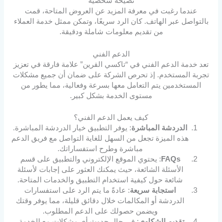
نصيحة شخصية
عندما رغبت في معرفة المزيد عن العروض المتاحة، قمت
بالتواصل عبر الهاتف. كان الرد سريعًا، وتمكن ممثل خدمة العملاء
من تقديم معلومات شاملة ودقيقة.
الدعم الفني
تعد خدمة الدعم الفني في “تاكسي القرين” علامة فارقة في تعزيز
تجربة المستخدم. إذ تحرص الشركة على ضمان أن جميع مشكلات
المستخدمين يتم التعامل معها بسرعة وفعالية، مما يطور من
مستوى الخدمة بشكل كبير.
كيف يعمل الدعم الفني؟
الدردشة المباشرة
: يوفر التطبيق خيار الدردشة المباشرة.
هذه الميزة تجعل من السهل للغاية التواصل مع فريق الدعم
مباشرة وطرح استفساراتك.
FAQs
: يحتوي الموقع الإلكتروني والتطبيق على قسم
الأسئلة الشائعة، حيث يمكنك العثور على إجابات لأسئلة
شائعة حول كيفية استخدام التطبيق والخدمات المتاحة.
استجابة سريعة
: عادةً ما يتم الرد على استفسارات
الدردشة أو المكالمات خلال دقائق قليلة، مما يوفر وقتك
ويضمن حصولك على الدعم المطلوب.
تقديم الشكاوى
: في حال حدوث أي مشكلات مع الخدمة،