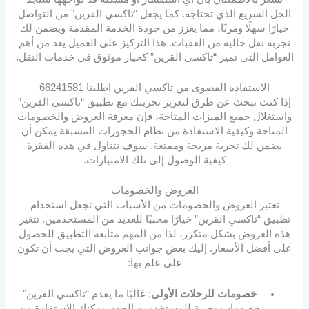
الحل السريع الذي تحتاجه. كما يجعل “تاكسي القرين” من التواصل
خيارًا سهلًا ومرنًا، مما يعزز من جودة الخدمة المقدمة ويضمن لك
تجربة نقل خالية من العقبات. هذا التركيز على العميل يعد من أهم
العوامل التي تميز “تاكسي القرين” كخيار موثوق في خدمات النقل.
الاستفادة القصوى من تاكسي القرين اطلبنا 66241581
إذا كنت تبحث عن طرق لتعزيز تجربتك مع تطبيق “تاكسي القرين”
واستغلال جميع الميزات المتاحة، فإن معرفة العروض والخصومات
المتاحة وكيفية الاستفادة من نظام الحجوزات المسبقة يمكن أن
يضمن لك تجربة مريحة وممتعة. سوف نتناول في هذه الفقرة
كيفية الوصول إلى تلك الامتيازات.
العروض والخصومات
تعتبر العروض والخصومات من الأسباب التي تجعل استخدام
تطبيق “تاكسي القرين” خيارًا محببًا للعديد من المستخدمين. تتغير
هذه العروض بشكل متكرر، لذا من المهم متابعة التطبيق للحصول
على أفضل الأسعار. إليك بعض جوانب العروض التي يجب أن تكون
على علم بها:
خصومات للرحلات الأولى
: غالبًا ما يقدم “تاكسي القرين”
خصومات مغرية للمستخدمين الجدد. يمكنك الاستفادة من