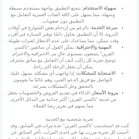
سهولة الاستخدام
: يتمتع التطبيق بواجهة مستخدم بسيطة
وسهلة، مما يسهل على كافة الفئات العمرية التعامل مع
التطبيق دون صعوبات.
سرعة الخدمة
: بالرغم من ازدحام بعض الشوارع في أوقات
الذروة، إلا أن التطبيق يحاول دائمًا توفير السيارة في أقرب
وقت ممكن، مما يساعدك على عدم الانتظار لفترات طويلة.
المهنية والاحترافية
: يمكن القول أن سائقين “تاكسي
القرين” يتمتعون بمستوى عالٍ من الاحترافية والاحترام.
توضح تجربة كل راكب كيف أن التعامل مع سائق محترف
يمكن أن يجعل الرحلة أكثر راحةً.
الاستجابة للمشكلات
: إذا واجهت أي مشكلة، يسهل عليك
التواصل مع فريق الدعم الفني، وهم غالبًا ما يقومون
بالتحقق وحل المشكلات بسرعة.
مرونة الأسعار
: الذكاء في تقديم العروض والخصومات يجعل
من خدمة “تاكسي القرين” أكثر جذابية من البدائل الأخرى،
مما يسهم في تعزيز رضا العملاء.
تجربة شخصية مع الخدمة
كنت قد استخدمت “تاكسي القرين” عدة مرات في السابق، وقد
أحببت كل تجربة مررت بها. في إحدى المرات، تأخر السائق عن
الوصول بمقدار عشر دقائق، لكنني تلقيت إشعارًا عبر التطبيق مع