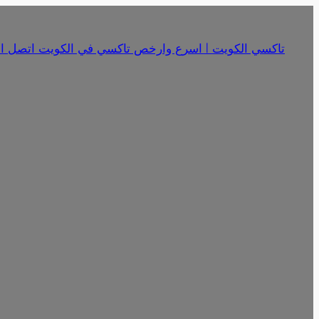
تخطى
إلى
تاكسي الكويت | اسرع وارخص تاكسي في الكويت اتصل الان 18341
المحتوى