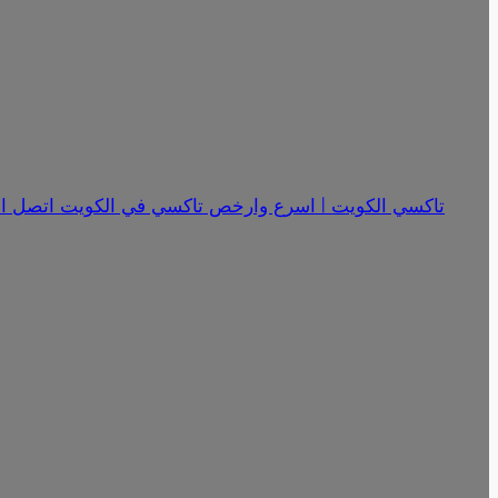
تاكسي الكويت | اسرع وارخص تاكسي في الكويت اتصل الان 18341