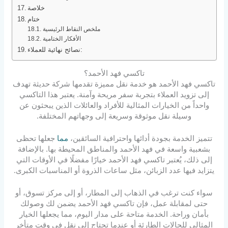
خلاصة
ختام
ملخص النقاط الرئيسية
الأفكار الختامية
نصائح نهائية للعملاء:
تاكسي فهد الأحمد؟
تاكسي فهد الأحمد هو خدمة نقل مميزة تقدمها شركة حديثة تهدف
إلى تزويد العملاء بتجربة سفر مريحة وآمنة. يعتبر هذا التاكسي
واحداً من الخيارات المثالية للأفراد والعائلات الذين يبحثون عن
وسيلة نقل موثوقة وسريعة إلى وجهاتهم المختلفة.
تتميز الخدمة بجودة أدائها واحترافية السائقين،
مما
جعلها تحظى
بشعبية واسعة في فهد الأحمد والمناطق المحيطة بها. بالإضافة
إلى ذلك، يُعتبر تاكسي فهد الأحمد خيارًا مفضلًا في الأوقات التي
يتزايد فيها عدد الزبائن، مثل ساعات الذروة أو المناسبات الكبرى.
سواء كنت ترغب في الذهاب إلى المطار، أو إلى مركز تسوق، أو
حتى لمقابلة عمل، فإن تاكسي فهد الأحمد يضمن لك وصولك
بأمان وراحة. الخدمة متاحة على مدار اليوم، مما يجعلها الخيار
المثالي للحالات الطارئة أو عندما تحتاج إلى نقل في وقت متأخر