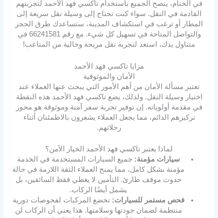
في الختام، ينصح الجميع باستخدام تاكسي فهد الأحمد لتجربتهم
القادمة في النقل. سواء كنت تحتاج إلى وسيلة نقل سريعة إلى
المطار أو ترغب في استكشاف المدينة، ستساعدك طرق الحجز
والتواصل المتاحة في تسهيل كل شيء. مع رقم 66241581 في
متناول يدك، استعد لتجربة نقل مريحة وخالية من المتاعب!
مزايا تاكسي فهد الأحمد
الأمان والموثوقية
تعتبر مسألة الأمان من أهم الأمور التي يبحث عنها العملاء عند
اختيار وسيلة النقل. ولذلك، يضع تاكسي فهد الأحمد هذه النقطة
في مقدمة أولوياته. إن توفير تجربة سفر آمنة وموثوقة هو محور
تركيزهم الدائم، مما يجعل العملاء يشعرون بالاطمئنان أثناء
رحلاتهم.
لماذا يعتبر تاكسي فهد الأحمد الخيار الآمن؟
سيارات مؤمنة:
جميع السيارات المستخدمة في الخدمة
مؤمنة بشكل كامل، مما يمنح العملاء الثقة اللازمة في حالة
حدوث موقف طارئ. التأمين لا يغطي فقط السائقين، بل
يشمل أيضًا الركاب.
فحص مستمر للسيارات:
تخضع المركبات لفحوصات دورية
منتظمة لضمان جودتها وسلامتها. هذا يعني أن الركاب لن