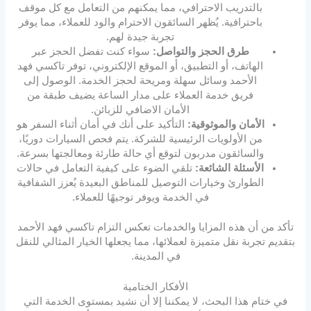
بالتدريب الاحترافي، مما يمكنهم من التعامل مع كل موقف
باحترافية. يُظهر السائقون الاحترام والود للعملاء، مما يوفر
تجربة جيدة لهم.
طرق الحجز والتواصل:
سواء كنت تفضل الحجز عبر
الهاتف، أو التطبيق، أو الموقع الإلكتروني، توفر تاكسي فهد
الأحمد وسائل سهلة ومريحة لحجز الخدمة. الوصول إلى
فريق خدمة العملاء على مدار الساعة يضيف طبقة من
الأمان الاضافي للزبائن.
الأمان والموثوقية:
التأكيد على أنك في أمان أثناء السفر هو
من الأولويات الرئيسية للشركة. يتم فحص السيارات دوريًا،
والسائقون مدربون لتوقع أي حالة طارئة ومعالجتها بسرعة.
الأسئلة الشائعة:
تلقي الضوء على كيفية التعامل في حالات
الطوارئ وخيارات التوصيل للمناطق البعيدة يُعزز الشفافية
في الخدمة ويوفر توجيهًا للعملاء.
تأكد من أن هذه المزايا والخدمات تعكس التزام تاكسي فهد الأحمد
بتقديم تجربة نقل متميزة لعملائها، مما يجعلها الخيار المثالي للنقل
في المدينة.
الأفكار الختامية
في ختام هذا البحث، لا يمكننا إلا أن نشيد بمستوى الخدمة التي