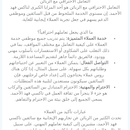
التعامل الاحترافي مع الزبائن
التعامل الاحترافي مع الزبائن هو أحد المزايا الكبرى لتاكس فهد
الأحمد. إن مستوى الخدمة الملحوظ من قبل السائقين وموظفي
الدعم يسهم في جعل تجربة العملاء إيجابية للغاية.
ما الذي يجعل تعاملهم احترافياً؟
خدمة العملاء المتميزة:
يتم تدريب جميع موظفي خدمة
العملاء على كيفية التعامل مع مختلف المواقف، بما في
ذلك التغلب على الشكاوى أو الاستفسارات بأسلوب مهني
وودود. فالفريق دائماً جاهز لتقديم المساعدة اللازمة.
التواصل الفعال:
يتمكن العملاء من التعبير عن احتياجاتهم
وطلباتهم بكل سهولة. على سبيل المثال، إذا كان هناك
روس عملاء يحتاجون إلى إعداد خاص لرحلتهم، فإن
السائقين سيكونون مستعدين لتلبية هذه المتطلبات.
الاحترام والمهنية:
الاحترام المتبادل بين السائقين والركاب
هو جزء لا يتجزأ من ثقافة العمل في تاكسي فهد الأحمد.
يسعى الجميع إلى خلق بيئة من الاحترام والتفاهم.
عبارات تأكيد من العملاء
تحدث الكثير من الزبائن عن تجاربهم الإيجابية مع سائقين تاكسي
فهد الأحمد، مشيرين إلى كيفية تعاملهم المهني. على سبيل
المثال، قالت إحدى الزبائن إنها كانت في طريقها لحضور مؤتمر