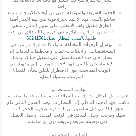
راحة.
الخدمة السريعة والموثوقة:
حتى في أوقات الازدحام، يتمتع
سائقو تاكسي فهد الأحمد بخبرة قوية تتيح لهم اختيار أفضل
الطرق لتقليل وقت الانتظار. على سبيل المثال، يتلقى
العديد من الزبائن سياراتهم في أقل من 10 دقائق من وقت
طلبها.
تاكسي المطار اتصل 66241581
توصيل للوجهات المختلفة:
سواء كانت لديك مواعيد في
المستشفيات، أو احتياجات عمل، أو مخططات للذهاب إلى
مطار، فإن هذه الخدمة تعمل على تسهيل حياتك. يمكنك
الإعتماد على تاكسي فهد الأحمد للوصول إلى وجهتك في
الوقت المناسب، دون الاضطرار للقلق بشأن القضايا
المرتبطة بوسيلة النقل.
تجارب المستخدمين
على سبيل المثال، شارك أحد العملاء تجربة إيجابية عندما استخدم
تاكسي فهد الأحمد للذهاب إلى المطار في وقت الصباح الباكر. قام
بحجز التاكسي قبل ساعتين من المغادرة، وتجربة الحجز كانت
سهلة ومريحة. وصل السائق في الوقت المحدد، وحصل العميل
على توصيلة سريعة ومريحة دون أي متاعب.
السائقين المحترفين