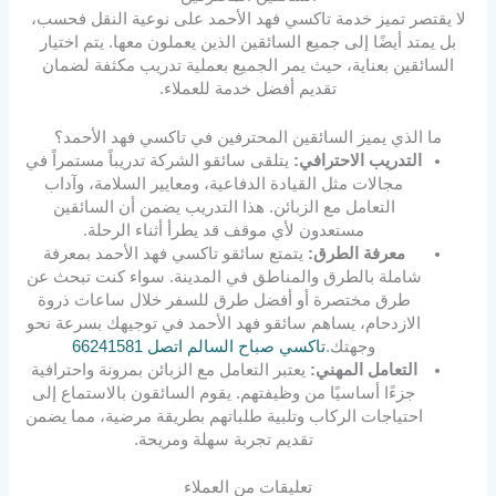
لا يقتصر تميز خدمة تاكسي فهد الأحمد على نوعية النقل فحسب،
بل يمتد أيضًا إلى جميع السائقين الذين يعملون معها. يتم اختيار
السائقين بعناية، حيث يمر الجميع بعملية تدريب مكثفة لضمان
تقديم أفضل خدمة للعملاء.
ما الذي يميز السائقين المحترفين في تاكسي فهد الأحمد؟
التدريب الاحترافي:
يتلقى سائقو الشركة تدريباً مستمراً في
مجالات مثل القيادة الدفاعية، ومعايير السلامة، وآداب
التعامل مع الزبائن. هذا التدريب يضمن أن السائقين
مستعدون لأي موقف قد يطرأ أثناء الرحلة.
معرفة الطرق:
يتمتع سائقو تاكسي فهد الأحمد بمعرفة
شاملة بالطرق والمناطق في المدينة. سواء كنت تبحث عن
طرق مختصرة أو أفضل طرق للسفر خلال ساعات ذروة
الازدحام، يساهم سائقو فهد الأحمد في توجيهك بسرعة نحو
وجهتك.
تاكسي صباح السالم اتصل 66241581
التعامل المهني:
يعتبر التعامل مع الزبائن بمرونة واحترافية
جزءًا أساسيًا من وظيفتهم. يقوم السائقون بالاستماع إلى
احتياجات الركاب وتلبية طلباتهم بطريقة مرضية، مما يضمن
تقديم تجربة سهلة ومريحة.
تعليقات من العملاء