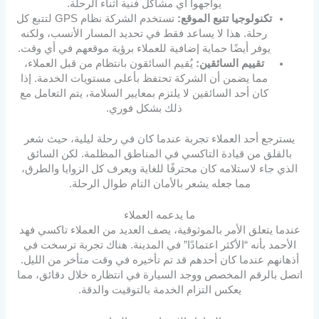
يواجهوا أي مشاكل فنية أثناء الرحلة.
تكنولوجيا تتبع الموقع:
تستخدم الشركة نظام GPS لتتبع كل
رحلة. هذا لا يساعد فقط في تحديد المسار الأنسب، ولكنه
يوفر أيضًا حماية إضافية للعملاء برؤية موقعهم في أي وقت.
تقييم السائقين:
يُقيم السائقون بانتظام من قبل العملاء،
مما يضمن أن الشركة تحتفظ بأعلى مستويات الخدمة. إذا
كان أحد السائقين لا يلتزم بمعايير السلامة، يتم التعامل مع
ذلك بشكل فوري.
يسترجع أحد العملاء تجربة عندما كان في رحلة ليلية، حيث شعر
بالقلق من قيادة التاكسي في المناطق المظلمة. لكن السائق
الذي جاء لاستلامه كان محترفًا للغاية ويعرف كل الزوايا والطرق،
مما جعله يشعر بالأمان التام طوال الرحلة.
ما يدعمه العملاء
عندما يتعلق الأمر بالموثوقية، يصف العديد من العملاء تاكسي فهد
الأحمد بأنه “الأكثر اعتمادًا” في المدينة. هناك تجربة ترسخت في
أذهانهم عندما كان أحدهم قد تم تأخيره في وقت متأخر من الليل.
اتصل بالرقم المخصص ووجد السيارة في انتظاره خلال دقائق، مما
يعكس التزام الخدمة بالتوقيت والدقة.