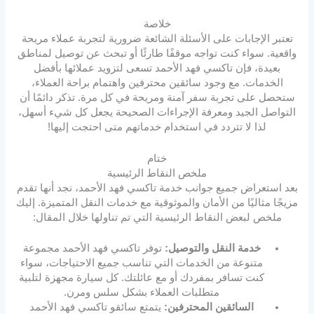
خلاصة
تعتبر الإجابات على الأسئلة الشائعة ضرورية لتجربة عملاء مريحة
واقعية. سواء كنت تواجه موقفًا طارئًا أو تبحث عن توصيل لمناطق
بعيدة، فإن تاكسي فهد الأحمد تسعى لتزويد عملائها بأفضل
الخدمات. مع وجود سائقين محترفين واهتمام براحة العملاء،
ستحصل على تجربة سفر آمنة ومريحة في كل مرة. تذكر دائمًا أن
التواصل الجيد ومعرفة الإجراءات الصحيحة يجعل كل شيء أسهل،
لذا لا تتردد في استخدام خدماتهم متى احتجت إليها!
ختام
ملخص النقاط الرئيسية
بعد استعراض جميع جوانب خدمة تاكسي فهد الأحمد، نجد أنها تقدم
مزيجًا مثاليًا من الأمان والموثوقية مع خدمات النقل المتميزة. إليك
ملخص لبعض النقاط الرئيسية التي تم تناولها خلال المقال:
خدمة النقل والتوصيل:
توفر تاكسي فهد الأحمد مجموعة
متنوعة من الخدمات التي تناسب جميع الاحتياجات، سواء
كنت تسافر بمفردك أو مع عائلتك. كل سيارة مجهزة لتلبية
متطلبات العملاء بشكل سلس ومرن.
السائقين المحترفين:
يتمتع سائقو تاكسي فهد الأحمد