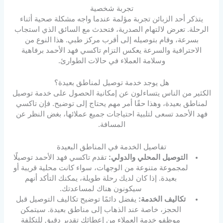
تجربة شخصية
يتذكر أحد الزبائن تجربة مؤلمة عندما واجه مشكلة صحية أثناء
الرحلة. تعرض لالتهام الصدرية، فتحدث مع السائق الذي استجاب
بسرعة، وقام بتوصيله إلى أقرب مركز طبي. هذا النوع من
الاحترافية والسرعة يعكس التزام تاكسي فهد الأحمد برفاهية
وسلامة العملاء في حالات الطوارئ.
هل يوجد خدمة توصيل لمناطق بعيدة؟
الكثير من الناس يتساءلون عن إمكانية الحصول على خدمة توصيل
لمناطق بعيدة، وهذا حقًا أمر مهم يحتاج إلى توضيح. فإن تاكسي
فهد الأحمد تسعى لتلبية احتياجات جميع عملائها، بغض النظر عن
المسافة.
تفاصيل الخدمة في المناطق البعيدة
التوصيل المحلي والدولي:
تقدم تاكسي فهد الأحمد توصيلًا
لمجموعة متنوعة من الوجهات، سواء كانت محلية قريبة أو
بعيدة. إذا كان لديك رحلة طويلة، يمكنك التأكد أنهم
سيكونون هناك لمساعدتك.
تكاليف الخدمة:
يفضل دائمًا توضيح تكاليف التوصيل قبل
الحجز، خاصة عند الذهاب إلى مناطق بعيدة. سيتمكن
موظفو خدمة العملاء من إعطائك تقدير دقيق للتكلفة