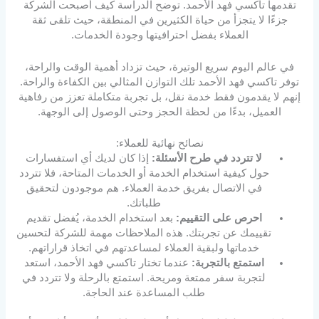
تقدمها تاكسي فهد الأحمد. توضح الدراسة كيف أصبحت الشركة
جزءًا لا يتجزأ من حياة الكثيرين في المنطقة، حيث تلقى ثقة
العملاء بفضل احترافيتها وجودة الخدمات.
في عالم اليوم سريع الوتيرة، حيث تزداد أهمية الوقت والراحة،
توفر تاكسي فهد الأحمد تلك التوازن المثالي بين الكفاءة والراحة.
إنهم لا يقدمون فقط خدمة نقل، بل تجربة متكاملة تعزز من رفاهية
العميل، بدءًا من لحظة الحجز وحتى الوصول إلى الوجهة.
نصائح نهائية للعملاء:
لا تتردد في طرح الأسئلة:
إذا كان لديك أي استفسارات
حول كيفية استخدام الخدمة أو الخدمات المتاحة، فلا تتردد
في الاتصال بفريق خدمة العملاء. هم موجودون لتحقيق
طلباتك.
احرص على التقييم:
بعد استخدام الخدمة، يُفضل تقديم
تقييمك عن تجربتك. هذه الملاحظات مهمة للشركة لتحسين
خدماتها ولبقية العملاء لمساعدتهم في اتخاذ قراراتهم.
استمتع بالتجربة:
عندما تختار تاكسي فهد الأحمد، استعد
لتجربة سفر ممتعة ومريحة. استمتع بالرحلة ولا تتردد في
طلب المساعدة عند الحاجة.