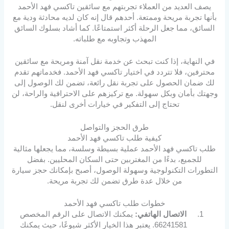
يصف العديد من العملاء تجربتهم مع سائقين تاكسي فهد الأحمد
بأنها تجربة مريحة وممتعة. أحدهم قال إنه كان لديه محادثة ودية مع
السائق، مما جعل الرحلة أكثر استمتاعًا. كما أشاد بسلوك السائق
المهذب وتجاوبه مع طلباته.
في النهاية، إذا كنت تبحث عن خدمة نقل آمنة ومريحة مع سائقين
محترفين، فلا تتردد في اختيار تاكسي فهد الأحمد. فخدماتهم تقدم
لك ضمان الحصول على تجربة نقل رائعة، تضمن لك الوصول إلى
وجهتك بأمان وبكل سهولة. مع تركيزهم على الاحترافية والراحة، لن
تحتاج إلى التفكير في خيارات أخرى لنقل.
طرق الحجز والتواصل
كيفية طلب تاكسي فهد الأحمد
طلب تاكسي فهد الأحمد عملية بسيطة وسلسة، مما يجعلها مثالية
للجميع، بدءًا من المغتربين حتى السكان المحليين. بفضل
التطورات التكنولوجية وسهولة الوصول، أصبح بإمكانك حجز سيارة
من خلال عدة طرق تضمن لك تجربة مريحة.
خطوات طلب تاكسي فهد الأحمد
الاتصال الهاتفي:
يمكنك الاتصال على الرقم المخصص
66241581. يعتبر هذا الخيار الأكثر شيوعًا، حيث يمكنك