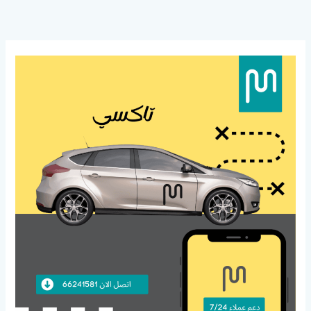
خطي
لى
لمحتوى