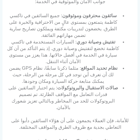
جوانب الأمان والموثوقية في الخدمة:
سائقون محترفون وموثوقون
: جميع السائقين في تاكسي
كاظمة يتمتعون بمستوى عالٍ من الاحترافية والخبرة على
الطرق. يخضعون لتدريبات مكثفة ويملكون تصاريح سارية
تضمن مهاراتهم الفائقة.
تفتيش وصيانة دوري
: السيارات المستخدمة في تاكسي
كاظمة تخضع لتفتيش وصيانة دوري. إذ يتم التأكد من أن كل
سيارة في الخدمة في أفضل حالاتها. هذا يعزز من مستوى
الأمان أثناء التنقل.
نظام تحديد المواقع
: مثلما ذكرنا سابقًا، نظام GPS يضمن
لك أن تعرف أين توجد في كل مرحلة من الرحلة، حيث
يمكنك متابعة حركة السيارة ومكان وجودها.
صالات الاستقبال والبروتوكولات
: يتم اختبار السائقين على
قدرات التعامل مع المواقف الطارئة. تم تصميم
البروتوكولات للحد من المخاطر وبالتالي تعزيز شعورك
بالأمان.
للأمانة، فإن العملاء يجمعون على أن هؤلاء السائقين دأبوا على
التعاطي بجدية مع ظروف الطرق والمواقف المختلفة.