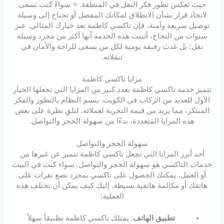
حيث تعكس تطور فكر النقل في المنطقة. ⭐ سواءً كنت تسعى
لاتخاذ قرار بشأن الانطلاق لمكانك المفضل أو تحتاج إلى وسيلة
توصيل سريعة وآمنة، فإن تاكسي كاظمة تعد خيارك المثالي. عبر
سنوات من النجاح، أثبتت هذه الخدمة أنها أكثر من مجرد وسيلة
نقل؛ بل غدت رفيقة يومية لكل من يسعى للراحة والأمان في
تنقلاته.
مزايا تاكسي كاظمة
تتميز خدمة تاكسي كاظمة بعدد كبير من المزايا التي تجعلها الخيار
الأول للعديد من الركاب في الكويت. يتسم النظام بالتطور والفكر
المبتكر، مما يزيد من قيمة التجربة لعملائه. لنلقِ نظرة على بعض
هذه المزايا المتعددة، بدءًا من سهولة الحجز والتواصل.
سهولة الحجز والتواصل
أحد أبرز المزايا التي تجعل تاكسي كاظمة تتميز عن غيرها من
خدمات التاكسي هو سهولة الحجز والتواصل. سواء كنت في البيت
أو العمل، يمكنك الحصول على تاكسي بمجرد بضع نقرات على
هاتفك أو مكالمة هاتفية بسيطة. إليك كيف يمكن أن تختلف هذه
العملية:
تطبيق الهاتف
: يمتلك تاكسي كاظمة تطبيقاً سهلاً