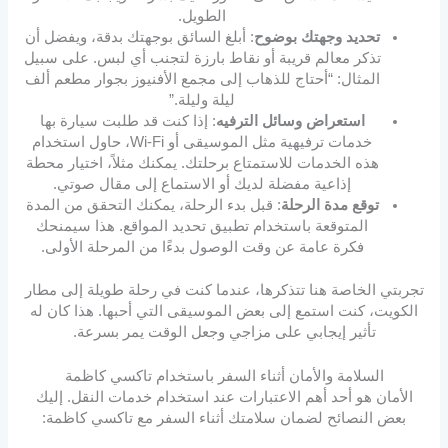
الطويل.
تحديد وجهتك بوضوح
: أبلغ السائق بوجهتك بدقة، ويفضل أن
تذكر معالم قريبة أو نقاط بارزة لتجنب أي لبس. على سبيل
المثال: “أحتاج للذهاب إلى مجمع الأفنيوز بجوار مطعم ألف
ليلة وليلة.”
استعراض وسائل الترفيه
: إذا كنت قد طلبت سيارة بها
خدمات ترفيهية مثل الموسيقى أو Wi-Fi، حاول استخدام
هذه الخدمات للاستمتاع برحلتك. يمكنك مثلاً، اختيار محطة
إذاعية مفضلة لديك أو الاستماع إلى مقال صوتي.
توقع مدة الرحلة
: قبل بدء الرحلة، يمكنك التحقق من المدة
المتوقعة باستخدام تطبيق تحديد المواقع. هذا سيمنحك
فكرة عامة عن وقت الوصول بدءًا من المرحلة الأولى.
تجربتي الخاصة هنا تتذكرها، عندما كنت في رحلة طويلة إلى مطار
الكويت، كنت استمع إلى بعض الموسيقى التي أحبها. هذا كان له
تأثير إيجابي على مزاجي وجعل الوقت يمر بسرعة.
السلامة والأمان أثناء السفر باستخدام تاكسي كاظمة
الأمان هو أحد أهم الاعتبارات عند استخدام خدمات النقل. إليك
بعض النصائح لضمان سلامتك أثناء السفر مع تاكسي كاظمة: