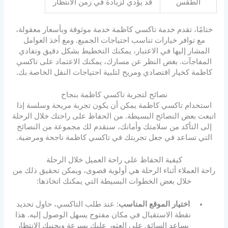
الطقس
قد يؤدي لزيادة في زمن الانتظار
ختامًا، تقدم خدمة تاكسي كاظمة خدمة موثوقة وبأسعار معقولة،
مع توافر خيارات تناسب احتياجات الجميع. ومع أخذ العوامل
المشار إليها في الاعتبار، يمكنك التخطيط بشكل دقيق وتفادي
المفاجآت. بغض النظر عن مسارك، يمكنك الاعتماد على تاكسي
كاظمة كخيار اقتصادي ومريح لتلبية احتياجات النقل الخاصة بك.
نصائح لتجربة تاكسي كاظمة بنجاح
استخدام تاكسي كاظمة يمكن أن يكون تجربة مريحة وسلسة إذا
اتبعت بعض النصائح البسيطة. من الحفاظ على راحتك خلال الرحلة
إلى التأكد من سلامتك وأمانك، سنقدم لك مجموعة من النصائح
التي تساعد في جعل تجربتك في تاكسي كاظمة ناجحة ومرضية.
كيفية الحفاظ على راحة العميل خلال الرحلة
راحة العملاء أثناء الرحلة هي أولوية قصوى، ويمكن تحقيق ذلك من
خلال بعض الخطوات البسيطة التي يمكنك اتخاذها:
اختيار الموقع المناسب
: عند طلب التاكسي، حاول تحديد
نقطة الاستقبال في مكان مفتوح يسهل الوصول إليه. هذا
يساعد السائق على العثور عليك بسرعة ويجنبك الانتظار