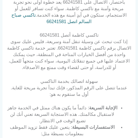
باختصار، الاتصال على 66241581 يعد خطوة أولى نحو تجربة
مريحة وآمنة مع تاكسي كاظمة. سواء كنت تسافر للعمل أو
الاستجمام، ستكون في أيدٍ أمينة مع هذه الخدمة.
تاكسي صباح
السالم اتصل 66241581
تاكسي كاظمة أتصل 66241581
إذا كنت تبحث عن وسيلة تنقل آمنة وسريعة، فليس عليك سوى
الاتصال برقم تاكسي كاظمة 66241581. تعتبر خدمة تاكسي كاظمة
واحدة من أفضل الخيارات المتاحة في المنطقة، حيث يمكنك
الاعتماد عليها في جميع تنقلاتك اليومية، سواء كنت متجهاً للعمل،
أو للدراسة، أو حتى لقضاء وقت ممتع مع الأصدقاء.
سهولة اتصالك بخدمة التاكسي
عندما تتصل على الرقم المذكور، فإنك تبدأ تجربة مريحة للغاية.
أول ما ستقوم به هو:
الإجابة السريعة
: دائماً ما يكون هناك ممثل في الخدمة جاهز
لاستقبال مكالمتك. هذه الاستجابة السريعة تعني أنك لن
تضيع الوقت في الانتظار.
الاستفسارات البسيطة
: يتعين عليك فقط تزويد الموظف
بمعلومات بسيطة مثل: