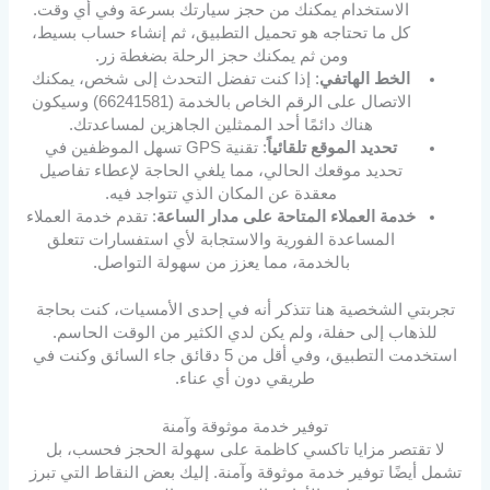
الاستخدام يمكنك من حجز سيارتك بسرعة وفي أي وقت.
كل ما تحتاجه هو تحميل التطبيق، ثم إنشاء حساب بسيط،
ومن ثم يمكنك حجز الرحلة بضغطة زر.
الخط الهاتفي
: إذا كنت تفضل التحدث إلى شخص، يمكنك
الاتصال على الرقم الخاص بالخدمة (66241581) وسيكون
هناك دائمًا أحد الممثلين الجاهزين لمساعدتك.
تحديد الموقع تلقائياً
: تقنية GPS تسهل الموظفين في
تحديد موقعك الحالي، مما يلغي الحاجة لإعطاء تفاصيل
معقدة عن المكان الذي تتواجد فيه.
خدمة العملاء المتاحة على مدار الساعة
: تقدم خدمة العملاء
المساعدة الفورية والاستجابة لأي استفسارات تتعلق
بالخدمة، مما يعزز من سهولة التواصل.
تجربتي الشخصية هنا تتذكر أنه في إحدى الأمسيات، كنت بحاجة
للذهاب إلى حفلة، ولم يكن لدي الكثير من الوقت الحاسم.
استخدمت التطبيق، وفي أقل من 5 دقائق جاء السائق وكنت في
طريقي دون أي عناء.
توفير خدمة موثوقة وآمنة
لا تقتصر مزايا تاكسي كاظمة على سهولة الحجز فحسب، بل
تشمل أيضًا توفير خدمة موثوقة وآمنة. إليك بعض النقاط التي تبرز