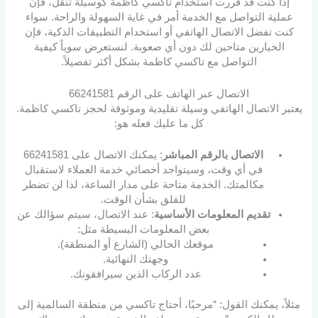
إذا كنت قد قررت استخدام تاكسي كاظمة كوسيلة تنقل، فإن
عملية التواصل مع الخدمة أمر في غاية السهولة والراحة. سواء
كنت تفضل الاتصال الهاتفي أو استخدام التطبيقات الذكية، فإن
الخيارين متاحين لك دون أي صعوبة. لنستعرض سوياً كيفية
التواصل مع تاكسي كاظمة بشكل أكثر تفصيلاً.
الاتصال عبر الهاتف على الرقم 66241581
يعتبر الاتصال الهاتفي وسيلة تقليدية وموثوقة لحجز تاكسي كاظمة.
كل ما عليك فعله هو:
الاتصال بالرقم المباشر
: يمكنك الاتصال على 66241581
في أي وقت، وسيتواجد أخصائي خدمة العملاء لاستقبال
مكالمتك. الخدمة متاحة على مدار الساعة، لذا لن تضطر
للقلق بشأن الوقت.
تقديم المعلومات الأساسية
: عند الاتصال، سيتم سؤالك عن
بعض المعلومات البسيطة مثل:
موقعك الحالي (الشارع أو المنطقة).
وجهتك النهائية.
عدد الركاب الذين سيرافقونك.
مثلاً، يمكنك القول: “مرحبًا، أحتاج تاكسي من منطقة السالمية إلى