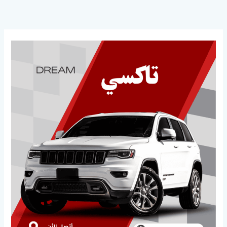
خطي
لى
لمحتوى