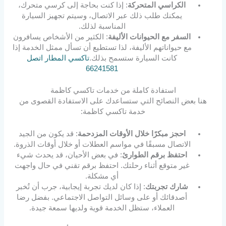
الكراسي المتحركة
: إذا كنت بحاجة إلى كرسي متحرك،
يمكنك طلب ذلك عبر الاتصال، وسيتم تجهيز السيارة
المناسبة لذلك.
السفر مع الحيوانات الأليفة
: الكثير من الأشخاص يسافرون
مع حيواناتهم الأليفة، لذا تستطيع أن تسأل ممثل الخدمة إذا
كانت السيارة ستسمح بذلك.
تاكسي المطار اتصل
66241581
استفادة كاملة من خدمات تاكسي كاظمة
هنا بعض النصائح التي ستساعدك على الاستفادة القصوى من
خدمة تاكسي كاظمة:
احجز مبكرًا خلال الأوقات المزدحمة
: قد يكون من الجيد
الاتصال مسبقًا في مواسم العطلات أو خلال أوقات الذروة.
احتفظ برقم الطوارئ
: في بعض الأحيان، قد يحدث شيء
غير متوقع أثناء رحلتك. احتفظ برقم تقني في حال واجهت
أي مشكلة.
شارك تجربتك
: إذا كان لديك تجربة إيجابية، جرب أن تُخبر
أصدقائك أو على وسائل التواصل الاجتماعي. بفضل رضا
العملاء، ستظل الخدمة قوية ولديها سمعة جيدة.